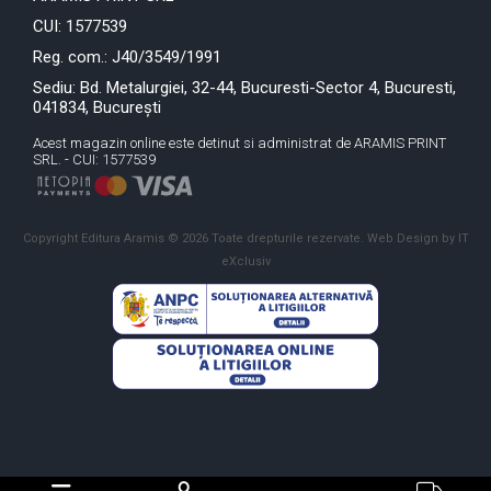
CUI: 1577539
Reg. com.: J40/3549/1991
Sediu: Bd. Metalurgiei, 32-44, Bucuresti-Sector 4, Bucuresti,
041834, București
Acest magazin online este detinut si administrat de ARAMIS PRINT
SRL. - CUI: 1577539
Copyright Editura Aramis © 2026 Toate drepturile rezervate.
Web Design by IT
eXclusiv