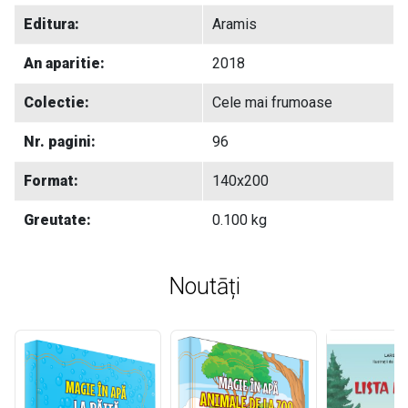
Editura:
Aramis
An aparitie:
2018
Colectie:
Cele mai frumoase
Nr. pagini:
96
Format:
140x200
Greutate:
0.100 kg
Noutāți