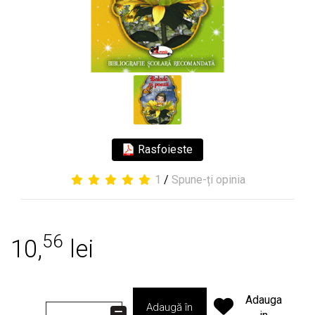
Rasfoieste
1
/
Spune-ți opinia
56
10,
lei
Adauga
Adaugă în