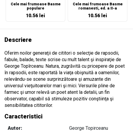
Cele mai frumoase Basme
Cele mai frumoase Basme
populare
romanesti, ed. a II-a
10.56 lei
10.56 lei
Descriere
Oferim noilor generaţii de cititori o selecţie de rapsodii,
fabule, balade, texte scrise cu mult talent şi inspiraţie de
George Topîrceanu. Natura, zugrăvită cu pricepere de poet
în rapsodii, este raportată la viaţa obişnuită a oamenilor,
relevându-se scene surprinzătoare şi amuzante din
universul vieţuitoarelor mari şi mici. Versurile pline de
farmec şi umor relevă un poet atent la detalii, un fin
observator, capabil să stimuleze pozitiv conştiinţa şi
sensibilitatea cititorilor.
Caracteristici
Autor:
George Topirceanu