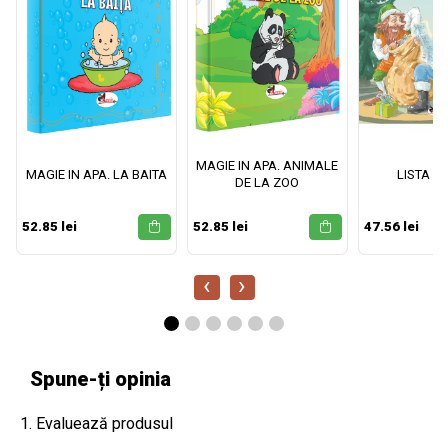
MAGIE IN APA. ANIMALE
MAGIE IN APA. LA BAITA
LISTA M
DE LA ZOO
52.85 lei
52.85 lei
47.56 lei
‹
›
Spune-ți opinia
1. Evaluează produsul