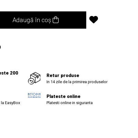
Adaugă în coș
0
este 200
Retur produse
In 14 zile de la primirea produselor
Plateste online
 la EasyBox
Platesti online in siguranta