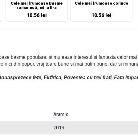
i
Cele mai frumoase Basme
Cele mai frumoase colinde
romanesti, ed. a II-a
10.56 lei
10.56 lei
se basme populare, stimuleaza interesul si fantezia celor mai mic
 voinici din popor, vrajitoare bune si mai putin bune, dar si minu
ouasprezece fete, Firfirica, Povestea cu trei frati, Fata imp
Aramis
2019