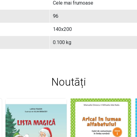
Cele mai frumoase
96
140x200
0.100 kg
Noutāți