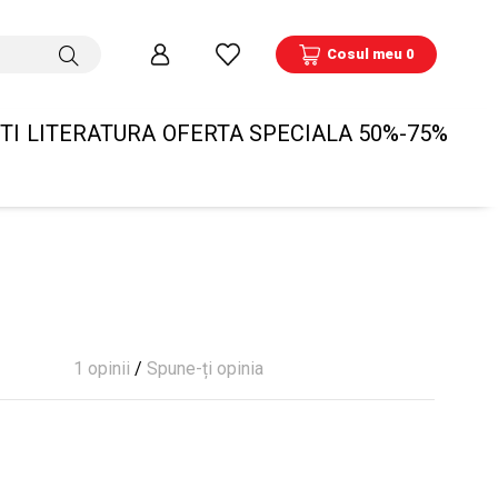
Cosul meu 0
TI
LITERATURA
OFERTA SPECIALA 50%-75%
1 opinii
/
Spune-ți opinia