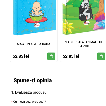
MAGIE IN APA. ANIMALE DE
II
MAGIE IN APA. LA BAITA
LA ZOO
52.85 lei
52.85 lei
Spune-ți opinia
1. Evaluează produsul
Cum evaluezi produsul?