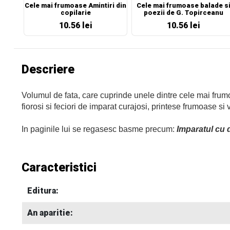
Cele mai frumoase Amintiri din
Cele mai frumoase balade s
copilarie
poezii de G. Topirceanu
10.56 lei
10.56 lei
Descriere
Volumul de fata, care cuprinde unele dintre cele mai frumoa
fiorosi si feciori de imparat curajosi, printese frumoase si
In paginile lui se regasesc basme precum:
Imparatul cu d
Caracteristici
Editura:
An aparitie: