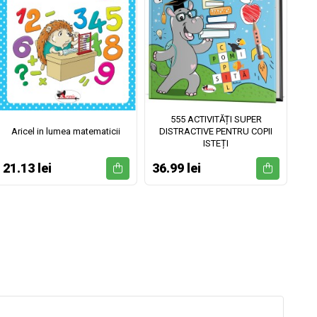
555 ACTIVITĂȚI SUPER
Aricel in lumea matematicii
DISTRACTIVE PENTRU COPII
ISTEȚI
21.13 lei
36.99 lei
52