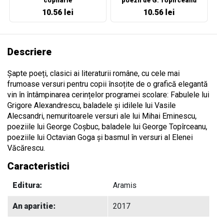
copilarie
poezii de G. Topirceanu
10.56 lei
10.56 lei
Descriere
Șapte poeți, clasici ai literaturii române, cu cele mai
frumoase versuri pentru copii însoțite de o grafică elegantă
vin în întâmpinarea cerințelor programei scolare: Fabulele lui
Grigore Alexandrescu, baladele și idilele lui Vasile
Alecsandri, nemuritoarele versuri ale lui Mihai Eminescu,
poeziile lui George Coșbuc, baladele lui George Topîrceanu,
poeziile lui Octavian Goga și basmul în versuri al Elenei
Văcărescu.
Caracteristici
Editura:
Aramis
An aparitie:
2017