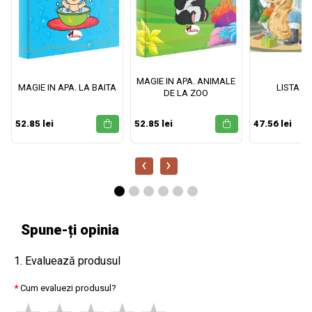
MAGIE IN APA. ANIMALE
MAGIE IN APA. LA BAITA
LISTA M
DE LA ZOO
52.85 lei
52.85 lei
47.56 lei
‹
›
Spune-ți opinia
1. Evaluează produsul
Cum evaluezi produsul?