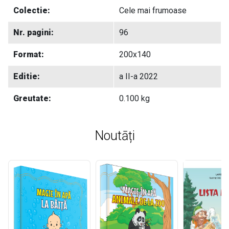
Colectie:
Cele mai frumoase
Nr. pagini:
96
Format:
200x140
Editie:
a II-a 2022
Greutate:
0.100 kg
Noutāți