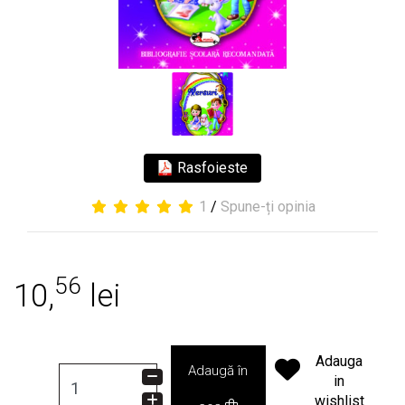
Rasfoieste
1
/
Spune-ți opinia
56
10,
lei
Adauga
Adaugă în
in
wishlist