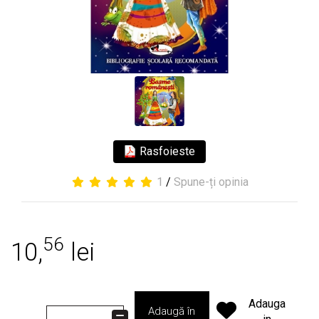
Rasfoieste
1
/
Spune-ți opinia
56
10,
lei
Adauga
Adaugă în