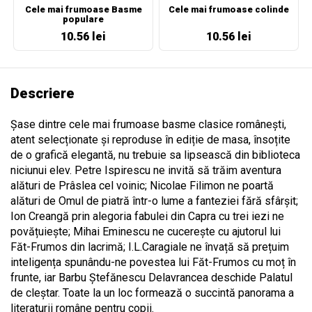
Cele mai frumoase Basme
Cele mai frumoase colinde
populare
10.56 lei
10.56 lei
Descriere
Șase dintre cele mai frumoase basme clasice românești,
atent selecționate și reproduse în ediție de masa, însoțite
de o grafică elegantă, nu trebuie sa lipsească din biblioteca
niciunui elev. Petre Ispirescu ne invită să trăim aventura
alături de Prâslea cel voinic; Nicolae Filimon ne poartă
alături de Omul de piatră într-o lume a fanteziei fără sfârșit;
Ion Creangă prin alegoria fabulei din Capra cu trei iezi ne
povățuiește; Mihai Eminescu ne cucerește cu ajutorul lui
Făt-Frumos din lacrimă; I.L.Caragiale ne învață să prețuim
inteligența spunându-ne povestea lui Făt-Frumos cu moț în
frunte, iar Barbu Ștefănescu Delavrancea deschide Palatul
de cleștar. Toate la un loc formează o succintă panorama a
literaturii române pentru copii.