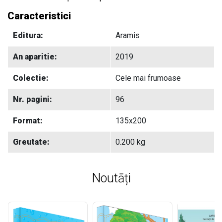
Caracteristici
Editura:
Aramis
An aparitie:
2019
Colectie:
Cele mai frumoase
Nr. pagini:
96
Format:
135x200
Greutate:
0.200 kg
Noutāți