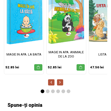
MAGIE IN APA. ANIMALE
MAGIE IN APA. LA BAITA
LISTA M
DE LA ZOO
52.85 lei
52.85 lei
47.56 lei
‹
›
Spune-ți opinia