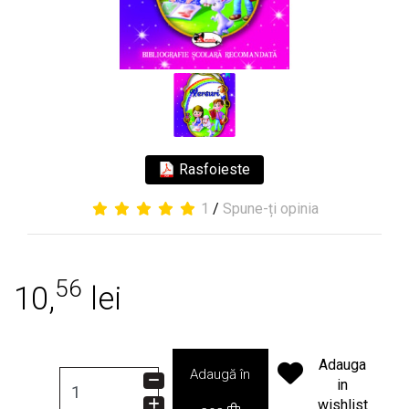
Rasfoieste
1
/
Spune-ți opinia
56
10,
lei
Adauga
Adaugă în
in
wishlist