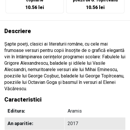
copilarie
poezii de G. Topirceanu
10.56 lei
10.56 lei
Descriere
Șapte poeți, clasici ai literaturii române, cu cele mai
frumoase versuri pentru copii însoțite de o grafică elegantă
vin în întâmpinarea cerințelor programei scolare: Fabulele lui
Grigore Alexandrescu, baladele și idilele lui Vasile
Alecsandri, nemuritoarele versuri ale lui Mihai Eminescu,
poeziile lui George Coșbuc, baladele lui George Topîrceanu,
poeziile lui Octavian Goga și basmul în versuri al Elenei
Văcărescu.
Caracteristici
Editura:
Aramis
An aparitie:
2017