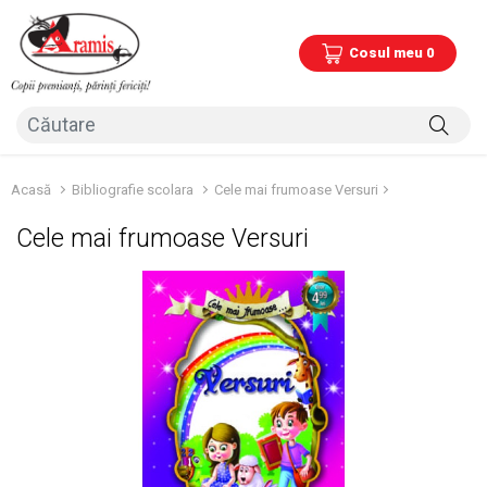
Cosul meu 0
Acasă
Bibliografie scolara
Cele mai frumoase Versuri
Cele mai frumoase Versuri