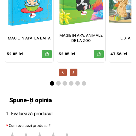
MAGIE IN APA. ANIMALE
MAGIE IN APA. LA BAITA
LISTA M
DE LA ZOO
52.85 lei
52.85 lei
47.56 lei
‹
›
Spune-ți opinia
1. Evaluează produsul
Cum evaluezi produsul?