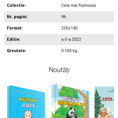
Colectie:
Cele mai frumoase
Nr. pagini:
96
Format:
200x140
Editie:
a II-a 2022
Greutate:
0.100 kg
Noutāți