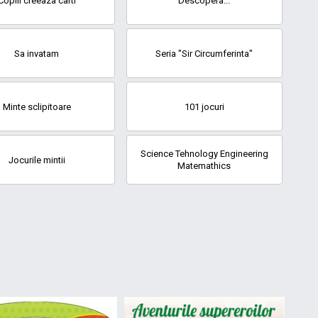
Copiii creeaza carti
Descopera...
Sa invatam
Seria "Sir Circumferinta"
Minte sclipitoare
101 jocuri
Science Tehnology Engineering
Jocurile mintii
Matemathics