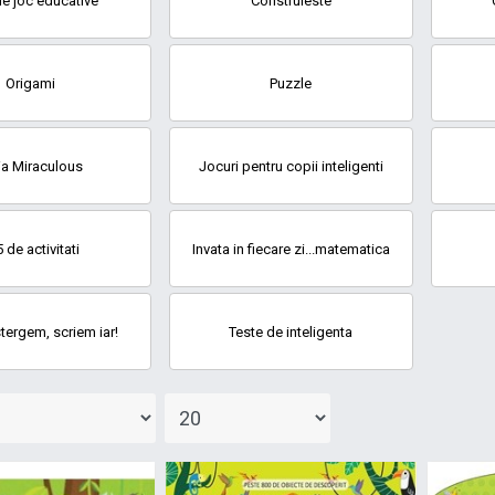
de joc educative
Construieste
Origami
Puzzle
ia Miraculous
Jocuri pentru copii inteligenti
 de activitati
Invata in fiecare zi...matematica
tergem, scriem iar!
Teste de inteligenta