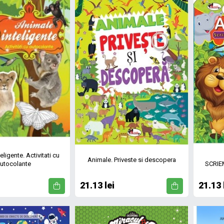
eligente. Activitati cu
Animale. Priveste si descopera
utocolante
SCRIE
21.13 lei
21.13 