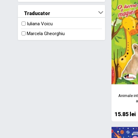
3-4 ani
2022
Traducator
3-5 ani
2023
Iuliana Voicu
3-6 ani
2024
Marcela Gheorghiu
4 - 5 ani
2025
4-5 ani
5-6 ani
5-7 ANI
6 ani
7 ani
7-10 ANI
Animale int
a
8 ani
15.85 lei