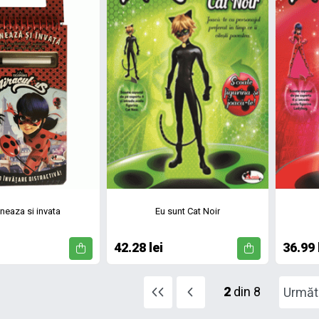
eaza si invata
Eu sunt Cat Noir
42.28 lei
36.99 
2
din 8
Următ