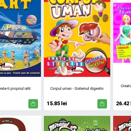
Creat
ste-ti propriul iaht
Corpul uman - Sistemul digestiv
15.85 lei
26.42 