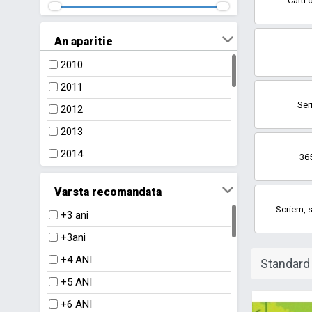
Carti 
An aparitie
2010
2011
Ser
2012
2013
2014
365
2015
Varsta recomandata
2016
Scriem, s
+3 ani
2017
+3ani
2018
+4 ANI
2019
+5 ANI
2020
+6 ANI
2021