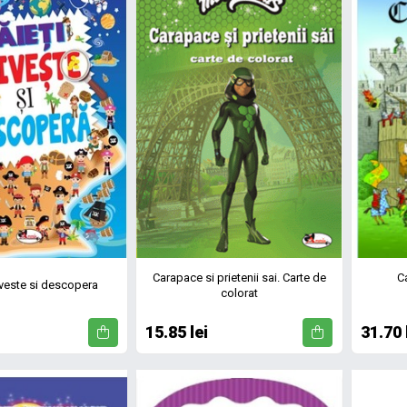
Carapace si prietenii sai. Carte de
Ca
riveste si descopera
colorat
15.85 lei
31.70 