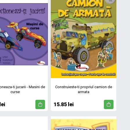
neaza-ti jucarii - Masini de
Construieste-ti propriul camion de
curse
armata
lei
15.85 lei