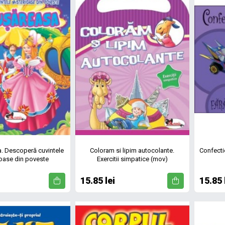
. Descoperă cuvintele
Coloram si lipim autocolante.
Confectio
oase din poveste
Exercitii simpatice (mov)
15.85 lei
15.85 