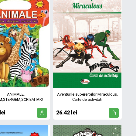
ANIMALE.
Aventurile supereroilor Miraculous.
M,STERGEM,SCRIEM IAR!
Carte de activitati
lei
26.42 lei