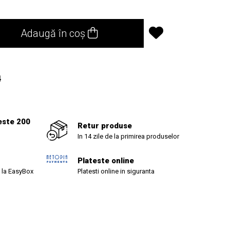
Adaugă în coș
4
este 200
Retur produse
In 14 zile de la primirea produselor
Plateste online
 la EasyBox
Platesti online in siguranta