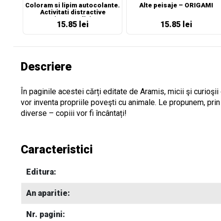
Coloram si lipim autocolante.
Alte peisaje – ORIGAMI
Activitati distractive
(portocaliu)
15.85 lei
15.85 lei
Descriere
În paginile acestei cărți editate de Aramis, micii şi curioşii
vor inventa propriile poveşti cu animale. Le propunem, prin
diverse – copiii vor fi încântați!
Caracteristici
Editura:
An aparitie:
Nr. pagini: