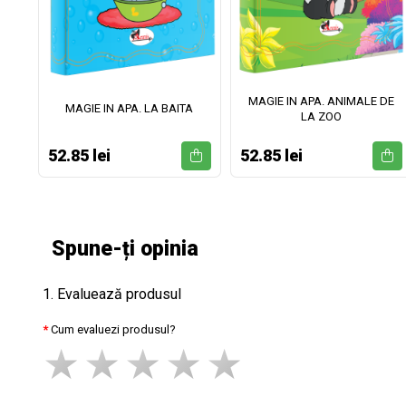
MAGIE IN APA. ANIMALE DE
II
MAGIE IN APA. LA BAITA
LA ZOO
52.85 lei
52.85 lei
Spune-ți opinia
1. Evaluează produsul
Cum evaluezi produsul?