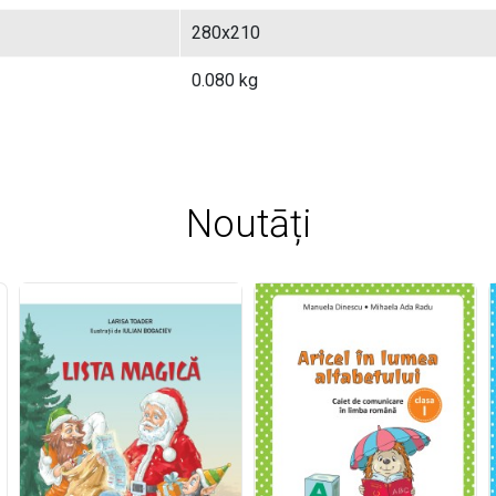
280x210
0.080 kg
Noutāți