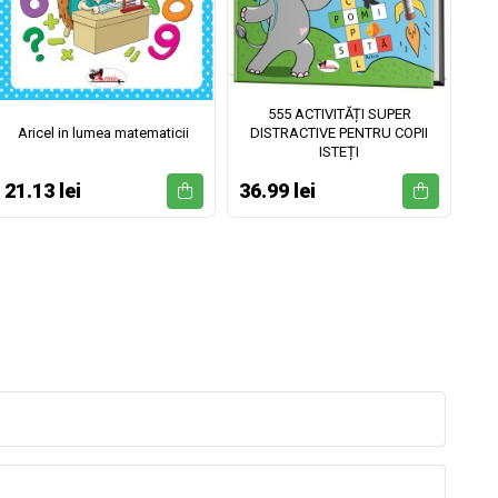
555 ACTIVITĂȚI SUPER
Aricel in lumea matematicii
DISTRACTIVE PENTRU COPII
ISTEȚI
21.13 lei
36.99 lei
52