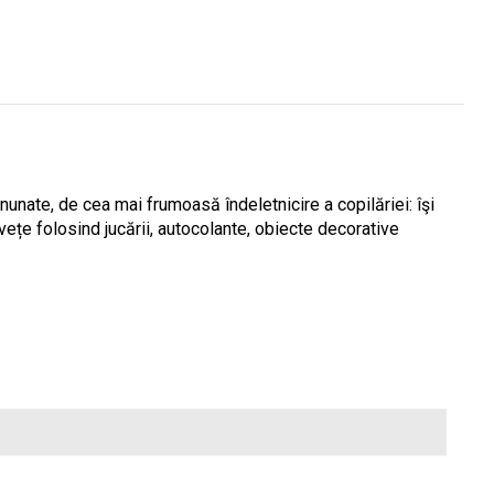
minunate, de cea mai frumoasă îndeletnicire a copilăriei: îşi
vețe folosind jucării, autocolante, obiecte decorative