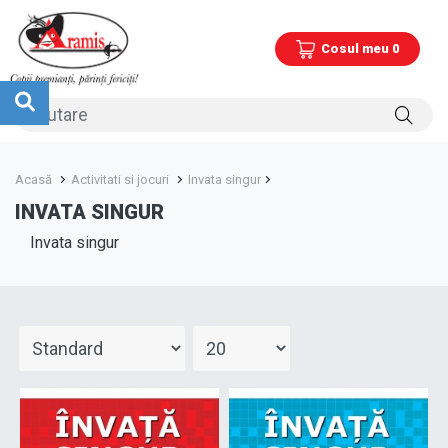
Cosul meu 0
Acasă
Activitati si jocuri
Invata singur
INVATA SINGUR
Invata singur