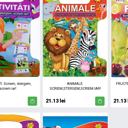
I. Scriem, stergem,
ANIMALE.
FRUCTE
scriem iar!
SCRIEM,STERGEM,SCRIEM IAR!
21.13 lei
21.13 