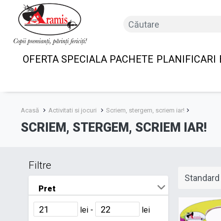
OFERTA SPECIALA PACHETE
PLANIFICARI
Acasă
Activitati si jocuri
Scriem, stergem, scriem iar!
SCRIEM, STERGEM, SCRIEM IAR!
Filtre
Pret
lei -
lei