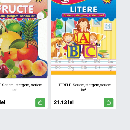
.Scriem, stergem, scriem
LITERELE. Scriem,stergem,scriem
iar!
iar!
lei
21.13 lei