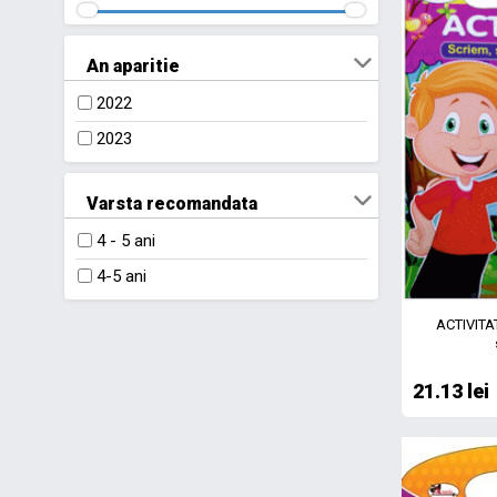
An aparitie
2022
2023
Varsta recomandata
4 - 5 ani
4-5 ani
ACTIVITAT
21.13 lei