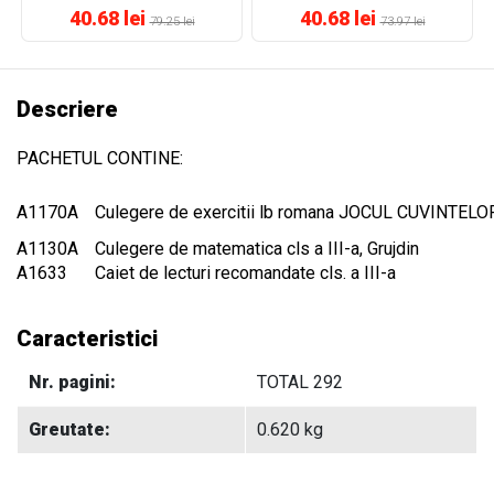
40.68 lei
40.68 lei
79.25 lei
73.97 lei
Descriere
PACHETUL CONTINE:
A1170A
Culegere de exercitii lb romana JOCUL CUVINTELOR 
A1130A
Culegere de matematica cls a III-a, Grujdin
A1633
Caiet de lecturi recomandate cls. a III-a
Caracteristici
Nr. pagini:
TOTAL 292
Greutate:
0.620 kg