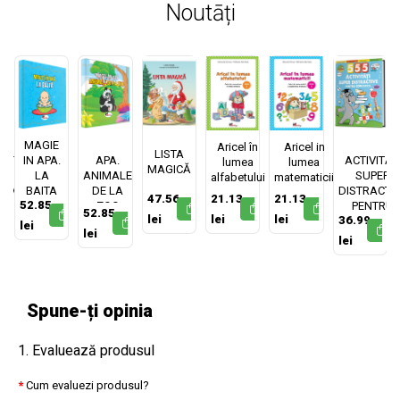
Noutāți
MAGIE
MAGIE IN
555
Aricel în
Aricel in
LISTA
TĂȚI
IN APA.
APA.
ACTIVITĂȚ
lumea
lumea
MAGICĂ
ER
LA
ANIMALE
SUPER
alfabetului
matematicii
TIVE
BAITA
DE LA
DISTRACTI
47.56
21.13
21.13
52.85
RU
ZOO
PENTRU
52.85
lei
lei
lei
36.99
STEȚI
COPII ISTEȚ
lei
lei
lei
Spune-ți opinia
1. Evaluează produsul
Cum evaluezi produsul?