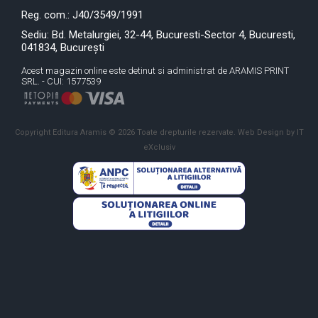
Reg. com.: J40/3549/1991
Sediu: Bd. Metalurgiei, 32-44, Bucuresti-Sector 4, Bucuresti,
041834, București
Acest magazin online este detinut si administrat de ARAMIS PRINT
SRL. - CUI: 1577539
Copyright Editura Aramis © 2026 Toate drepturile rezervate.
Web Design by IT
eXclusiv