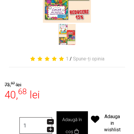
1
/
Spune-ți opinia
97
73,
lei
68
40,
lei
Adauga
Adaugă în
in
wishlist
coș