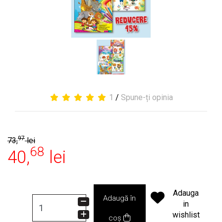
1
/
Spune-ți opinia
97
73,
lei
68
40,
lei
Adauga
Adaugă în
in
wishlist
coș