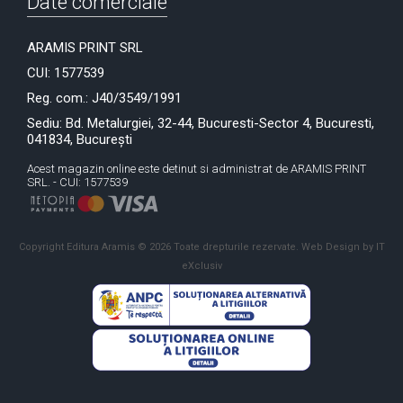
Date comerciale
ARAMIS PRINT SRL
CUI: 1577539
Reg. com.: J40/3549/1991
Sediu: Bd. Metalurgiei, 32-44, Bucuresti-Sector 4, Bucuresti,
041834, București
Acest magazin online este detinut si administrat de ARAMIS PRINT
SRL. - CUI: 1577539
Copyright Editura Aramis © 2026 Toate drepturile rezervate.
Web Design by IT
eXclusiv