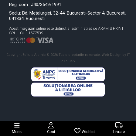
Reg. com.: J40/3549/1991
Sediu: Bd. Metalurgiei, 32-44, Bucuresti-Sector 4, Bucuresti,
041834, București
Acest magazin online este detinut si administrat de ARAMIS PRINT
SRL. - CUI: 1577539
Copyright Editura Aramis © 2026 Toate drepturile rezervate.
Web Design by IT
eXclusiv
Meniu
Cont
Wishlist
Livrare