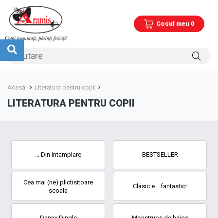
Cosul meu 0
Acasă
Literatura pentru copii
LITERATURA PENTRU COPII
... Din intamplare
BESTSELLER
Cea mai (ne) plictisitoare
Clasic e... fantastic!
scoala
Danny Dingle
Monstruos de haios