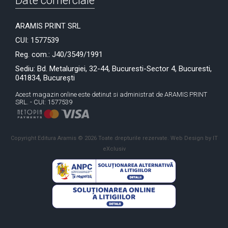
Date comerciale
ARAMIS PRINT SRL
CUI: 1577539
Reg. com.: J40/3549/1991
Sediu: Bd. Metalurgiei, 32-44, Bucuresti-Sector 4, Bucuresti,
041834, București
Acest magazin online este detinut si administrat de ARAMIS PRINT
SRL. - CUI: 1577539
Copyright Editura Aramis © 2026 Toate drepturile rezervate.
Web Design by IT
eXclusiv