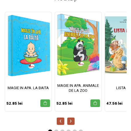
MAGIE IN APA. ANIMALE
MAGIE IN APA. LA BAITA
LISTA M
DE LA ZOO
52.85 lei
52.85 lei
47.56 lei
‹
›