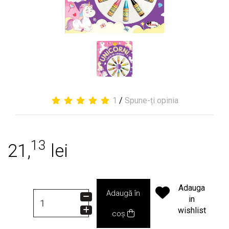
1
/
Spune-ți opinia
13
21,
lei
Adauga
Adaugă în
in
wishlist
coș