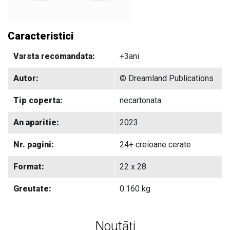
Caracteristici
Varsta recomandata:
+3ani
Autor:
© Dreamland Publications
Tip coperta:
necartonata
An aparitie:
2023
Nr. pagini:
24+ creioane cerate
Format:
22 x 28
Greutate:
0.160 kg
Noutāți