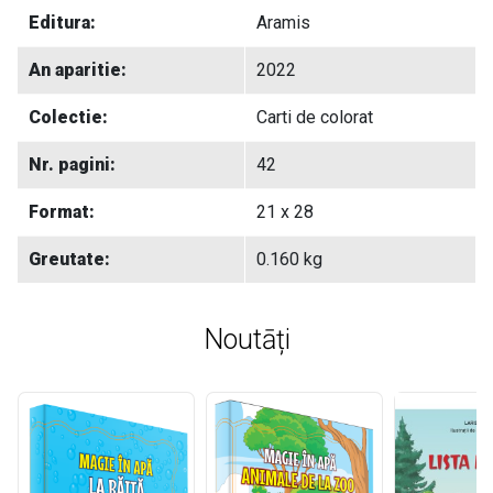
Editura:
Aramis
An aparitie:
2022
Colectie:
Carti de colorat
Nr. pagini:
42
Format:
21 x 28
Greutate:
0.160 kg
Noutāți