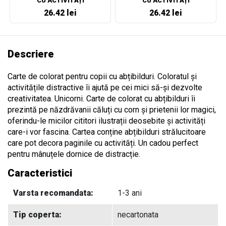
CU ACTIVITĂȚI
CU ACTIVITĂȚI
26.42 lei
26.42 lei
Descriere
Carte de colorat pentru copii cu abțibilduri. Coloratul și
activitățile distractive îi ajută pe cei mici să-și dezvolte
creativitatea. Unicorni. Carte de colorat cu abțibilduri îi
prezintă pe năzdrăvanii căluți cu corn și prietenii lor magici,
oferindu-le micilor cititori ilustrații deosebite și activități
care-i vor fascina. Cartea conține abțibilduri strălucitoare
care pot decora paginile cu activități. Un cadou perfect
pentru mânuțele dornice de distracție.
Caracteristici
Varsta recomandata:
1-3 ani
Tip coperta:
necartonata