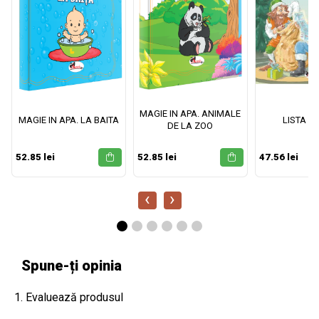
MAGIE IN APA. ANIMALE
MAGIE IN APA. LA BAITA
LISTA M
DE LA ZOO
52.85 lei
52.85 lei
47.56 lei
‹
›
Spune-ți opinia
1. Evaluează produsul