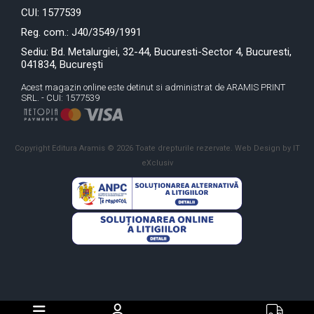
CUI: 1577539
Reg. com.: J40/3549/1991
Sediu: Bd. Metalurgiei, 32-44, Bucuresti-Sector 4, Bucuresti,
041834, București
Acest magazin online este detinut si administrat de ARAMIS PRINT
SRL. - CUI: 1577539
Copyright Editura Aramis © 2026 Toate drepturile rezervate.
Web Design by IT
eXclusiv