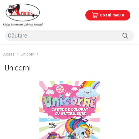
Cosul meu 0
Acasă
Unicorni
Unicorni