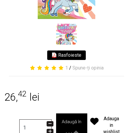
Rasfoieste
1
/
Spune-ți opinia
42
26,
lei
Adauga
Adaugă în
in
wishlist