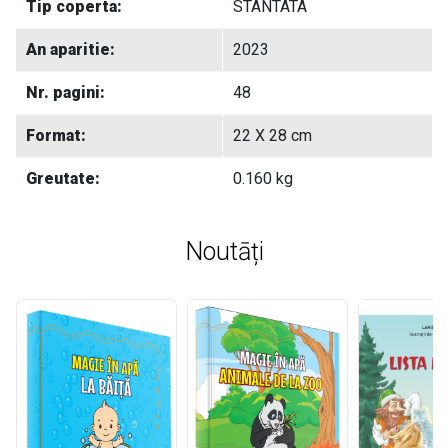
Tip coperta:
STANTATA
An aparitie:
2023
Nr. pagini:
48
Format:
22 X 28 cm
Greutate:
0.160 kg
Noutāți