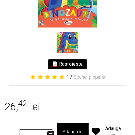
Rasfoieste
1
/
Spune-ți opinia
42
26,
lei
Adauga
Adaugă în