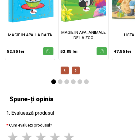
MAGIE IN APA. ANIMALE
MAGIE IN APA. LA BAITA
LISTA M
DE LA ZOO
52.85 lei
52.85 lei
47.56 lei
‹
›
Spune-ți opinia
1. Evaluează produsul
Cum evaluezi produsul?