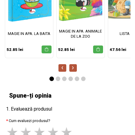
MAGIE IN APA. ANIMALE
MAGIE IN APA. LA BAITA
LISTA M
DE LA ZOO
52.85 lei
52.85 lei
47.56 lei
‹
›
Spune-ți opinia
1. Evaluează produsul
Cum evaluezi produsul?