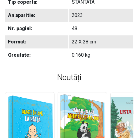
Tip coperta:
STANTATA
An aparitie:
2023
Nr. pagini:
48
Format:
22 X 28 cm
Greutate:
0.160 kg
Noutāți