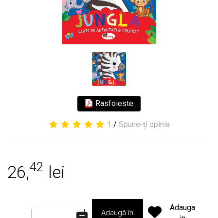
Rasfoieste
1
/
Spune-ți opinia
42
26,
lei
Adauga
Adaugă în