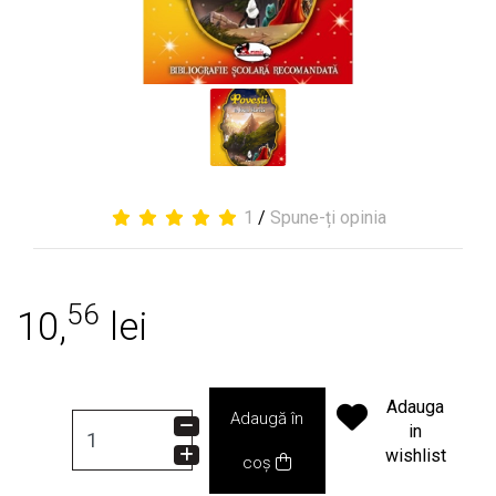
1
/
Spune-ți opinia
56
10,
lei
Adauga
Adaugă în
in
wishlist
coș