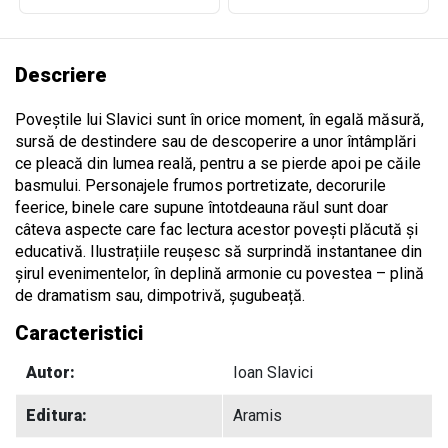
Descriere
Poveștile lui Slavici sunt în orice moment, în egală măsură,
sursă de destindere sau de descoperire a unor întâmplări
ce pleacă din lumea reală, pentru a se pierde apoi pe căile
basmului. Personajele frumos portretizate, decorurile
feerice, binele care supune întotdeauna răul sunt doar
câteva aspecte care fac lectura acestor povești plăcută și
educativă. Ilustrațiile reușesc să surprindă instantanee din
șirul evenimentelor, în deplină armonie cu povestea – plină
de dramatism sau, dimpotrivă, șugubeață.
Caracteristici
Autor:
Ioan Slavici
Editura:
Aramis