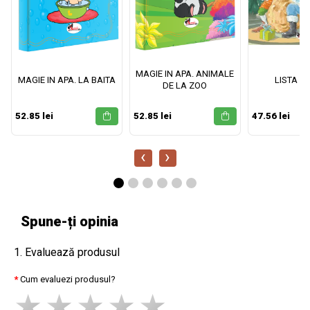
MAGIE IN APA. ANIMALE
MAGIE IN APA. LA BAITA
LISTA M
DE LA ZOO
52.85 lei
52.85 lei
47.56 lei
‹
›
Spune-ți opinia
1. Evaluează produsul
Cum evaluezi produsul?