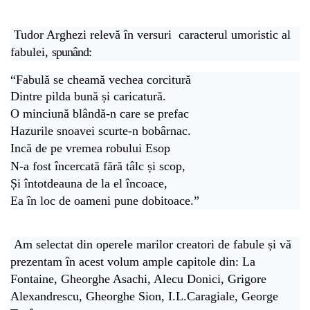
Tudor Arghezi relevă în versuri caracterul umoristic al
fabulei,
spunând:
“Fabulă se cheamă vechea corcitură
Dintre pilda bună și caricatură.
O minciună blândă-n care se prefac
Hazurile snoavei scurte-n bobârnac.
Incă de pe vremea robului Esop
N-a fost încercată fără tâlc și scop,
Ș
i întotdeauna de la el încoace,
Ea în loc de oameni pune dobitoace.”
Am selectat din operele marilor creatori de fabule și vă
prezentam în
acest volum ample capitole din:
La
Fontaine, Gheorghe Asachi, Alecu Donici, Grigore
Alexandrescu,
Gheorghe Sion, I.L.Caragiale, George