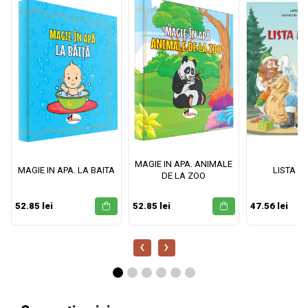
MAGIE IN APA. ANIMALE
MAGIE IN APA. LA BAITA
LISTA M
DE LA ZOO
52.85 lei
52.85 lei
47.56 lei
‹
›