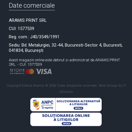
Date comerciale
ARAMIS PRINT SRL
CUI: 1577539
Reg. com.: J40/3549/1991
Sediu: Bd. Metalurgiei, 32-44, Bucuresti-Sector 4, Bucuresti,
041834, București
Acest magazin online este detinut si administrat de ARAMIS PRINT
SRL. - CUI: 1577539
Copyright Editura Aramis © 2026 Toate drepturile rezervate.
Web Design by IT
eXclusiv