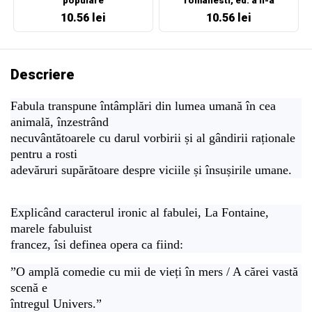
populare
romanesti, ed. a II-a
10.56 lei
10.56 lei
Descriere
Fabula transpune întâmplări din lumea umană în cea
animală, înzestrând
necuvântătoarele cu darul vorbirii și al gândirii raționale
pentru a rosti
adevăruri supărătoare despre viciile și însușirile umane.
Explicând caracterul ironic al fabulei, La Fontaine,
marele fabuluist
francez, îsi definea opera ca fiind:
”O amplă comedie cu mii de vieți în mers / A cărei vastă
scenă e
întregul Univers.”