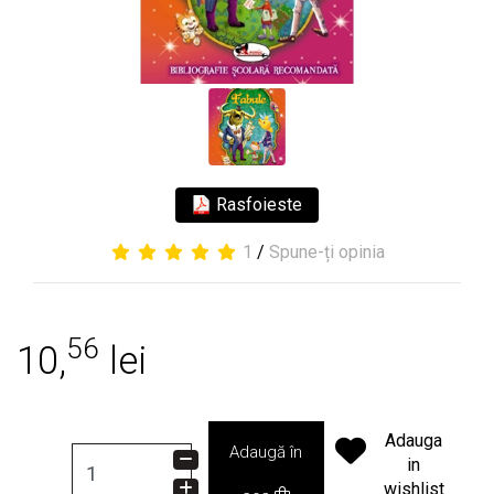
Rasfoieste
1
/
Spune-ți opinia
56
10,
lei
Adauga
Adaugă în
in
wishlist