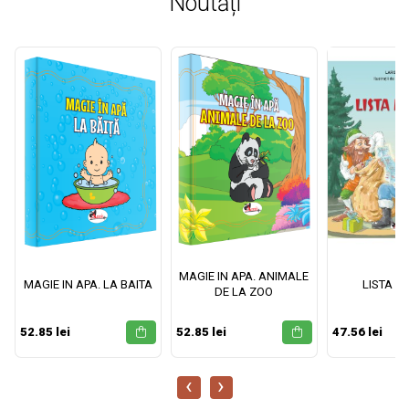
Noutāți
MAGIE IN APA. ANIMALE
MAGIE IN APA. LA BAITA
LISTA M
DE LA ZOO
52.85 lei
52.85 lei
47.56 lei
‹
›