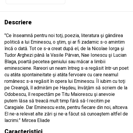
Descriere
"Ce înseamnă pentru noi toţi, poezia, literatura şi gândirea
politică a lui Eminescu, o ştim, şi ar fi zadarnic s-o amintim
încă o dată. Tot ce s-a creat după el, de la Nicolae Iorga şi
Tudor Arghezi până la Vasile Pârvan, Nae Ionescu şi Lucian
Blaga, poartă pecetea geniului sau măcar a limbii
eminesciene. Rareori un neam întreg s-a regăsit într-un poet
cu atâta spontaineitate şi atâta fervoare cu care neamul
românesc s-a regăsit în opera lui Eminescu. Îl iubim cu toţi
pe Creangă, îl admirăm pe Haşdeu, învăţăm să scriem de la
Odobescu, îl respectăm pe Titu Maiorescu şi anevoie
putem lăsa să treacă mult timp fără să-l recitim pe
Caragiale. Dar Eminescu este, pentru fiecare din noi, altceva.
El ne-a relevat alte zări şi ne-a făcut să cunoaştem altfel de
lacrimi.” Mircea Eliade
Caracteristici