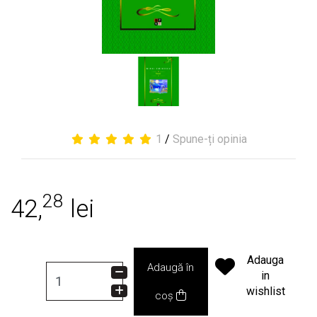
1
/
Spune-ți opinia
28
42,
lei
Adauga
Adaugă în
in
wishlist
coș