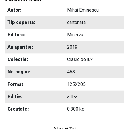
Autor:
Mihai Eminescu
Tip coperta:
cartonata
Editura:
Minerva
An aparitie:
2019
Colectie:
Clasic de lux
Nr. pagini:
468
Format:
125X205
Editie:
a II-a
Greutate:
0.300 kg