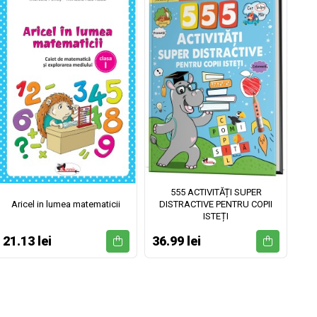
555 ACTIVITĂȚI SUPER
Aricel in lumea matematicii
DISTRACTIVE PENTRU COPII
ISTEȚI
21.13 lei
36.99 lei
52