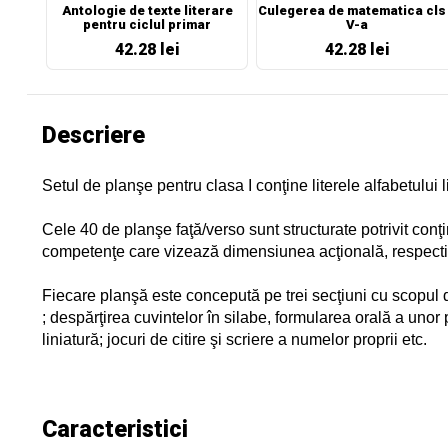
Antologie de texte literare
Culegerea de matematica cls
pentru ciclul primar
V-a
42.28 lei
42.28 lei
Descriere
Setul de planşe pentru clasa I conţine literele alfabetului l
Cele 40 de planşe faţă/verso sunt structurate potrivit conţ
competenţe care vizează dimensiunea acţională, respectiv joc
Fiecare planşă este concepută pe trei secţiuni cu scopul de 
; despărţirea cuvintelor în silabe, formularea orală a unor 
liniatură; jocuri de citire şi scriere a numelor proprii etc.
Caracteristici