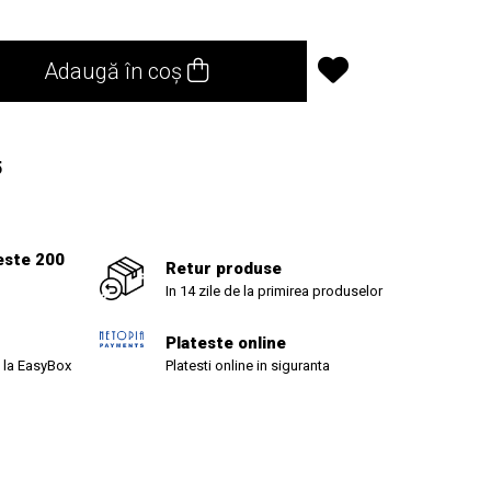
Adaugă în coș
5
este 200
Retur produse
In 14 zile de la primirea produselor
Plateste online
 la EasyBox
Platesti online in siguranta