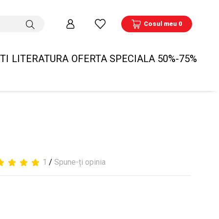
Cosul meu 0
TI
LITERATURA
OFERTA SPECIALA 50%-75%
1
/
Spune-ți opinia