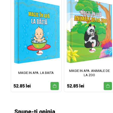
MAGIE IN APA. ANIMALE DE
II
MAGIE IN APA. LA BAITA
LA ZOO
52.85 lei
52.85 lei
Spune-ți opinia