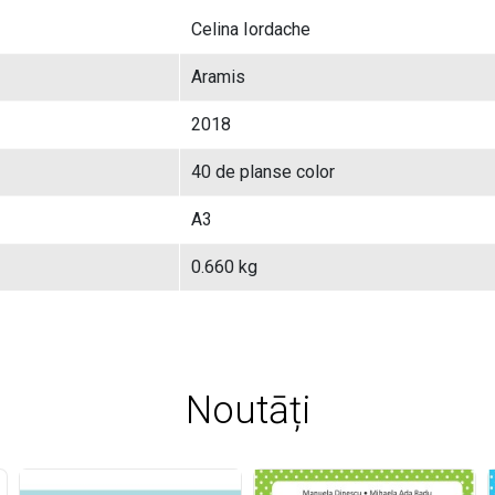
Celina Iordache
Aramis
2018
40 de planse color
A3
0.660 kg
Noutāți