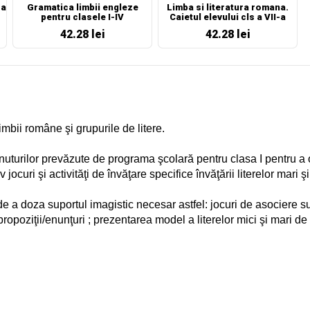
 a
Gramatica limbii engleze
Limba si literatura romana.
pentru clasele I-IV
Caietul elevului cls a VII-a
42.28 lei
42.28 lei
imbii române şi grupurile de litere.
inuturilor prevăzute de programa şcolară pentru clasa I pentru a 
uri şi activităţi de învăţare specifice învăţării literelor mari ş
a doza suportul imagistic necesar astfel: jocuri de asociere sunet
propoziţii/enunţuri ; prezentarea model a literelor mici şi mari de