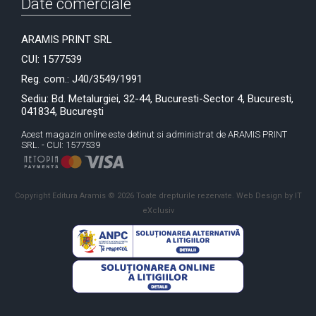
Date comerciale
ARAMIS PRINT SRL
CUI: 1577539
Reg. com.: J40/3549/1991
Sediu: Bd. Metalurgiei, 32-44, Bucuresti-Sector 4, Bucuresti,
041834, București
Acest magazin online este detinut si administrat de ARAMIS PRINT
SRL. - CUI: 1577539
Copyright Editura Aramis © 2026 Toate drepturile rezervate.
Web Design by IT
eXclusiv