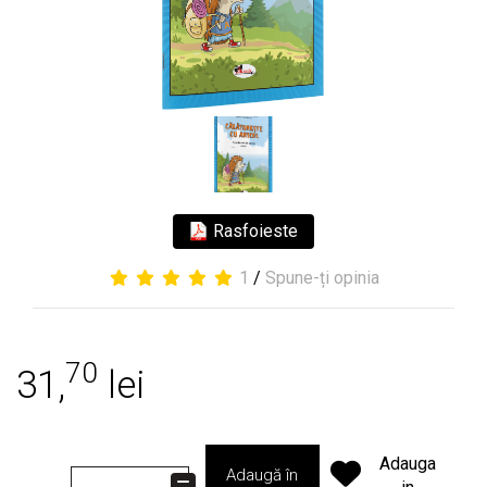
Rasfoieste
1
/
Spune-ți opinia
70
31,
lei
Adauga
Adaugă în