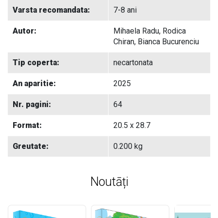
Varsta recomandata:
7-8 ani
Autor:
Mihaela Radu, Rodica
Chiran, Bianca Bucurenciu
Tip coperta:
necartonata
An aparitie:
2025
Nr. pagini:
64
Format:
20.5 x 28.7
Greutate:
0.200 kg
Noutāți