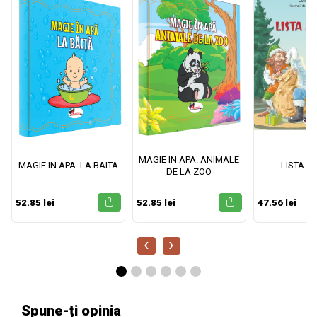
MAGIE IN APA. ANIMALE
MAGIE IN APA. LA BAITA
LISTA M
DE LA ZOO
52.85 lei
52.85 lei
47.56 lei
‹
›
Spune-ți opinia