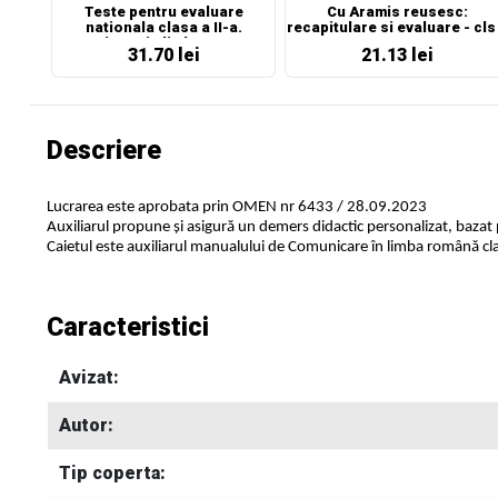
Teste pentru evaluare
Cu Aramis reusesc:
nationala clasa a II-a.
recapitulare si evaluare - cls
Comunicare in limba romana +
II-a- CLR, MEM
31.70 lei
21.13 lei
Matematica si explorarea
mediului
Descriere
Lucrarea este aprobata prin OMEN nr 6433 / 28.09.2023
Auxiliarul propune și asigură un demers didactic personalizat, bazat
Caietul este auxiliarul manualului de Comunicare în limba română clasa
Caracteristici
Avizat:
Autor:
Tip coperta: