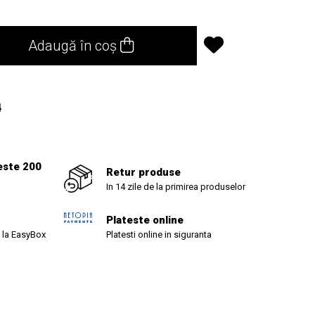
Adaugă în coș
4
este 200
Retur produse
In 14 zile de la primirea produselor
Plateste online
 la EasyBox
Platesti online in siguranta