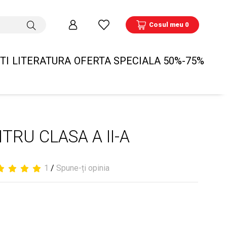
Cosul meu 0
TI
LITERATURA
OFERTA SPECIALA 50%-75%
RU CLASA A II-A
1
/
Spune-ți opinia