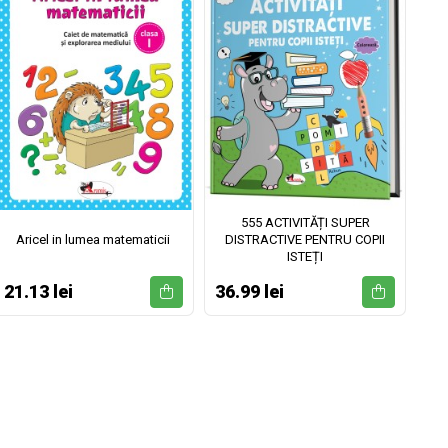
555 ACTIVITĂȚI SUPER
Aricel in lumea matematicii
DISTRACTIVE PENTRU COPII
ISTEȚI
21.13 lei
36.99 lei
52