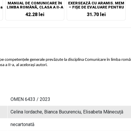
MANUAL DE COMUNICARE ÎN
EXERSEAZĂ CU ARAMIS. MEM
 a
LIMBA ROMÂNĂ, CLASA A II-A
– FIȘE DE EVALUARE PENTRU
(NOU!)
CLASA A II-A
42.28 lei
31.70 lei
 pe competenţele generale prevăzute la disciplina Comunicare în limba română
 a II-a, al acelorași autori.
OMEN 6433 / 2023
Celina Iordache, Bianca Bucurenciu, Elisabeta Mânecuță
necartonată