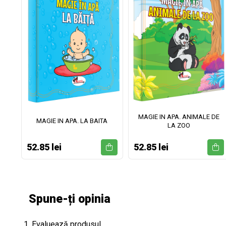
MAGIE IN APA. ANIMALE DE
II
MAGIE IN APA. LA BAITA
LA ZOO
52.85 lei
52.85 lei
Spune-ți opinia
1. Evaluează produsul