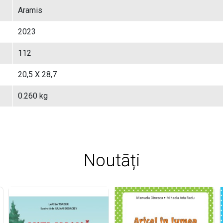
Aramis
2023
112
20,5 X 28,7
0.260 kg
Noutāți