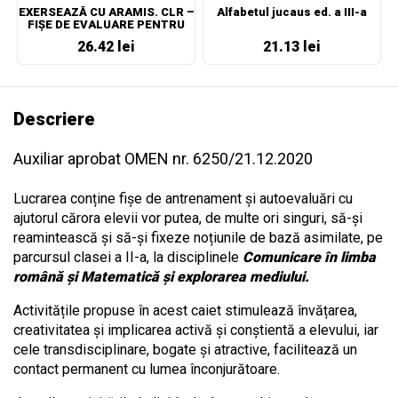
EXERSEAZĂ CU ARAMIS. CLR –
Alfabetul jucaus ed. a III-a
FIȘE DE EVALUARE PENTRU
CLASA A II-A
26.42 lei
21.13 lei
Descriere
Auxiliar aprobat OMEN nr. 6250/21.12.2020
Lucrarea conține fișe de antrenament și autoevaluări cu
ajutorul cărora elevii vor putea, de multe ori singuri, să-și
reamintească și să-și fixeze noțiunile de bază asimilate, pe
parcursul clasei a II-a, la disciplinele
Comunicare în limba
română și Matematică și explorarea mediului.
Activitățile propuse în acest caiet stimulează învățarea,
creativitatea și implicarea activă și conștientă a elevului, iar
cele transdisciplinare, bogate și atractive, facilitează un
contact permanent cu lumea înconjurătoare.