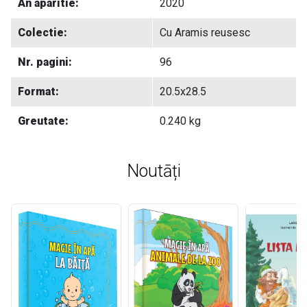
An aparitie:
2020
Colectie:
Cu Aramis reusesc
Nr. pagini:
96
Format:
20.5x28.5
Greutate:
0.240 kg
Noutāți