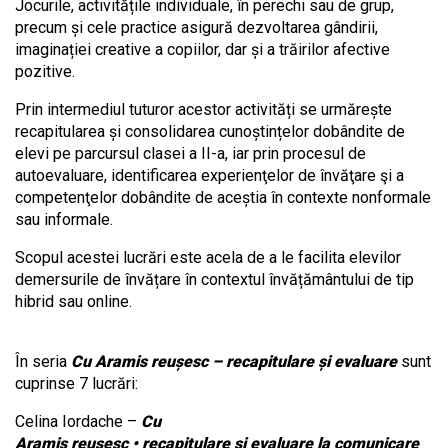
Jocurile, activitățile individuale, în perechi sau de grup,
precum și cele practice asigură dezvoltarea gândirii,
imaginației creative a copiilor, dar și a trăirilor afective
pozitive.
Prin intermediul tuturor acestor activități se urmărește
recapitularea și consolidarea cunoștințelor dobândite de
elevi pe parcursul clasei a II-a, iar prin procesul de
autoevaluare, identificarea experienţelor de învăţare şi a
competenţelor dobândite de aceștia în contexte nonformale
sau informale.
Scopul acestei lucrări este acela de a le facilita elevilor
demersurile de învățare în contextul învățământului de tip
hibrid sau online.
În seria
Cu Aramis reușesc
– recapitulare și evaluare
sunt
cuprinse 7 lucrări:
Celina Iordache –
Cu
Aramis reușesc • recapitulare și evaluare la comunicare