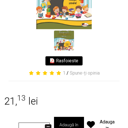
Rasfoieste
1
/
Spune-ți opinia
13
21,
lei
Adauga
Adaugă în