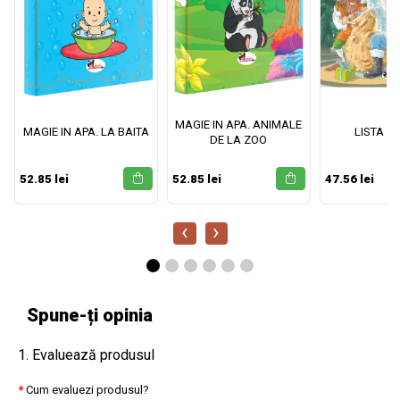
MAGIE IN APA. ANIMALE
MAGIE IN APA. LA BAITA
LISTA M
DE LA ZOO
52.85 lei
52.85 lei
47.56 lei
‹
›
Spune-ți opinia
1. Evaluează produsul
Cum evaluezi produsul?