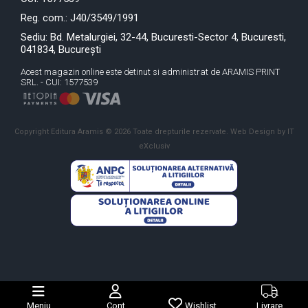
Reg. com.: J40/3549/1991
Sediu: Bd. Metalurgiei, 32-44, Bucuresti-Sector 4, Bucuresti,
041834, București
Acest magazin online este detinut si administrat de ARAMIS PRINT
SRL. - CUI: 1577539
Copyright Editura Aramis © 2026 Toate drepturile rezervate.
Web Design by IT
eXclusiv
Meniu
Cont
Wishlist
Livrare