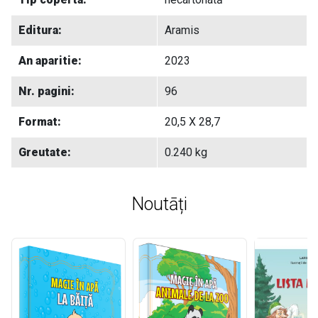
Editura:
Aramis
An aparitie:
2023
Nr. pagini:
96
Format:
20,5 X 28,7
Greutate:
0.240 kg
Noutāți