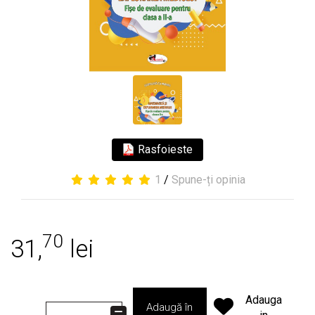
Rasfoieste
1
/
Spune-ți opinia
70
31,
lei
Adauga
Adaugă în