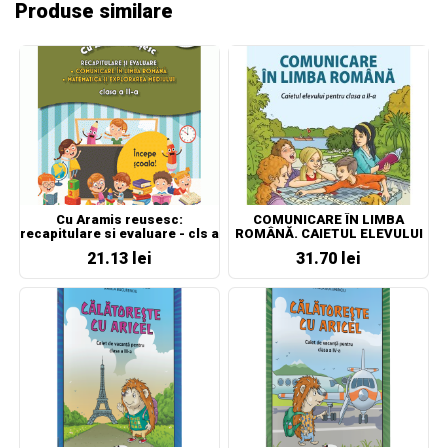
Produse similare
Cu Aramis reusesc:
COMUNICARE ÎN LIMBA
recapitulare si evaluare - cls a
ROMÂNĂ. CAIETUL ELEVULUI
II-a- CLR, MEM
PENTRU CLASA A II-A
21.13 lei
31.70 lei