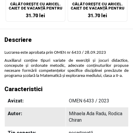
CĂLĂTOREȘTE CU ARICEL.
CĂLĂTOREȘTE CU ARICEL.
CAIET DE VACANȚĂ PENTRU
CAIET DE VACANȚĂ PENTRU
CLASA A III-A
CLASA A IV-A
31.70 lei
31.70 lei
Descriere
Lucrarea este aprobata prin OMEN nr 6433 / 28.09.2023
Auxiliarul conține tipuri variate de exerciții și jocuri didactice,
concepute și ordonate metodic, adecvate conținuturilor propuse
necesare formării competențelor specifice disciplinei prevăzute de
programa școlară la Matematică și explorarea mediului, clasa a II-a.
Caracteristici
Avizat:
OMEN 6433 / 2023
Autor:
Mihaela Ada Radu, Rodica
Chiran
Tip coperta:
necartonată