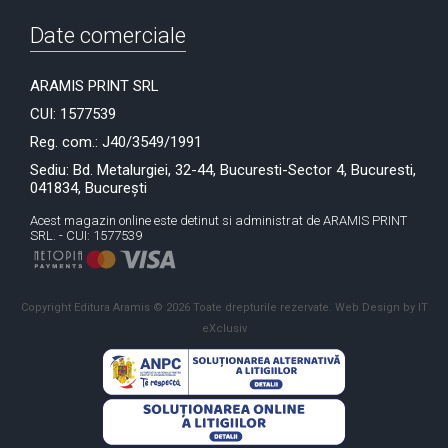
Date comerciale
ARAMIS PRINT SRL
CUI: 1577539
Reg. com.: J40/3549/1991
Sediu: Bd. Metalurgiei, 32-44, Bucuresti-Sector 4, Bucuresti,
041834, București
Acest magazin online este detinut si administrat de ARAMIS PRINT
SRL. - CUI: 1577539
Copyright Editura Aramis © 2026 Toate drepturile rezervate.
Web Design by IT
eXclusiv