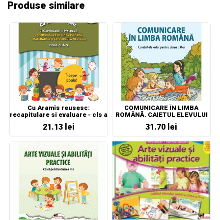
Produse similare
Cu Aramis reusesc:
COMUNICARE ÎN LIMBA
recapitulare si evaluare - cls a
ROMÂNĂ. CAIETUL ELEVULUI
II-a- CLR, MEM
PENTRU CLASA A II-A
21.13 lei
31.70 lei