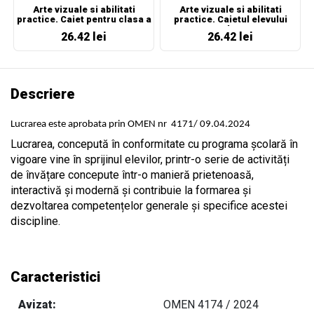
Arte vizuale si abilitati
Arte vizuale si abilitati
practice. Caiet pentru clasa a
practice. Caietul elevului
II-a
pentru clasa a II-a
26.42 lei
26.42 lei
Descriere
Lucrarea este aprobata prin OMEN nr
4171/ 09.04.2024
Lucrarea, concepută în conformitate cu programa şcolară în
vigoare vine în sprijinul elevilor, printr-o serie de activități
de învățare concepute într-o manieră prietenoasă,
interactivă și modernă și contribuie la formarea și
dezvoltarea competențelor generale și specifice acestei
discipline.
Caracteristici
Avizat:
OMEN 4174 / 2024