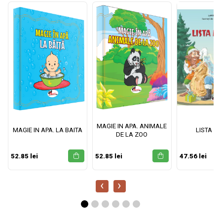
MAGIE IN APA. ANIMALE
MAGIE IN APA. LA BAITA
LISTA M
DE LA ZOO
52.85 lei
52.85 lei
47.56 lei
‹
›