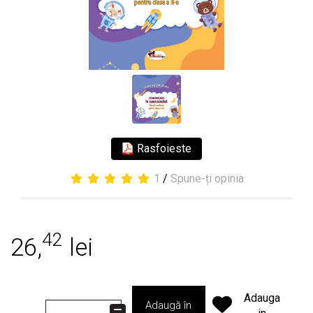
Rasfoieste
1
/
Spune-ți opinia
42
26,
lei
Adauga
Adaugă în