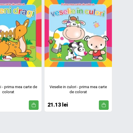
gi - prima mea carte de
Veselie in culori - prima mea carte
colorat
de colorat
21.13 lei