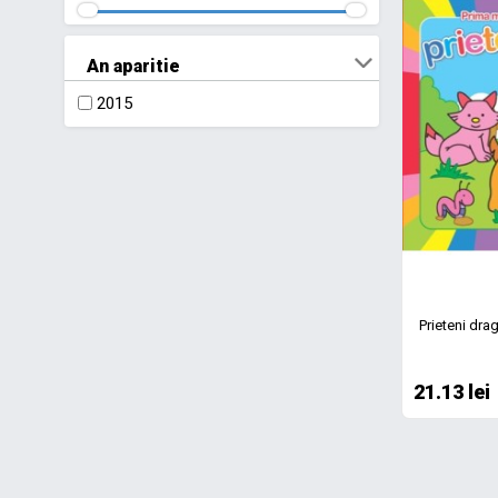
An aparitie
2015
Prieteni dra
21.13 lei