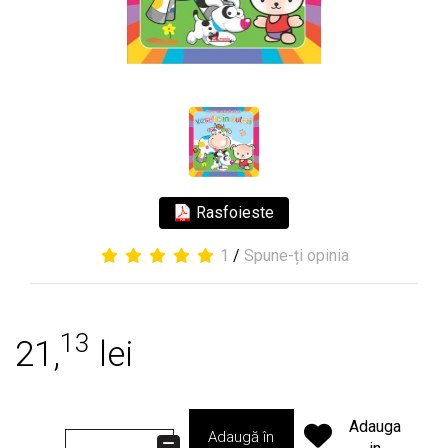
Rasfoieste
1
/
Spune-ți opinia
13
21,
lei
Adauga
Adaugă în