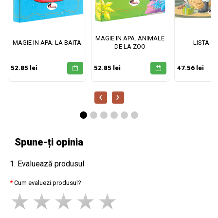
MAGIE IN APA. ANIMALE
MAGIE IN APA. LA BAITA
LISTA M
DE LA ZOO
52.85 lei
52.85 lei
47.56 lei
‹
›
Spune-ți opinia
1. Evaluează produsul
Cum evaluezi produsul?