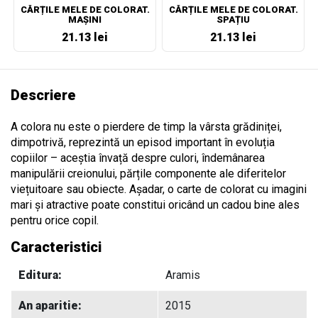
CĂRȚILE MELE DE COLORAT.
CĂRȚILE MELE DE COLORAT.
MAȘINI
SPAȚIU
21.13 lei
21.13 lei
Descriere
A colora nu este o pierdere de timp la vârsta grădiniței,
dimpotrivă, reprezintă un episod important în evoluția
copiilor – aceștia învață despre culori, îndemânarea
manipulării creionului, părțile componente ale diferitelor
viețuitoare sau obiecte. Așadar, o carte de colorat cu imagini
mari și atractive poate constitui oricând un cadou bine ales
pentru orice copil.
Caracteristici
Editura:
Aramis
An aparitie:
2015