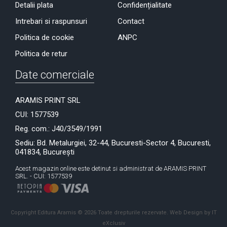
Detalii plata
Confidențialitate
Intrebari si raspunsuri
Contact
Politica de cookie
ANPC
Politica de retur
Date comerciale
ARAMIS PRINT SRL
CUI: 1577539
Reg. com.: J40/3549/1991
Sediu: Bd. Metalurgiei, 32-44, Bucuresti-Sector 4, Bucuresti,
041834, București
Acest magazin online este detinut si administrat de ARAMIS PRINT
SRL. - CUI: 1577539
Copyright Editura Aramis © 2026 Toate drepturile rezervate.
Web Design by IT
eXclusiv