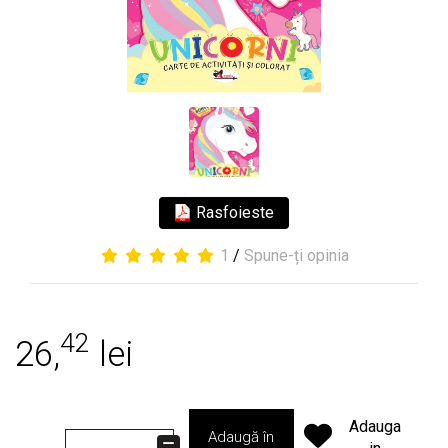
Rasfoieste
1
/
Spune-ți opinia
42
26,
lei
Adauga
Adaugă în