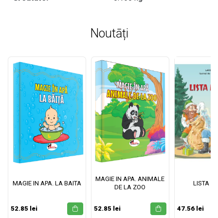
Noutāți
MAGIE IN APA. ANIMALE
MAGIE IN APA. LA BAITA
LISTA M
DE LA ZOO
52.85 lei
52.85 lei
47.56 lei