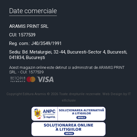
Date comerciale
ARAMIS PRINT SRL
CUI: 1577539
Reg. com.: J40/3549/1991
Sediu: Bd. Metalurgiei, 32-44, Bucuresti-Sector 4, Bucuresti,
041834, București
Acest magazin online este detinut si administrat de ARAMIS PRINT
SRL. - CUI: 1577539
Copyright Editura Aramis © 2026 Toate drepturile rezervate.
Web Design by IT
eXclusiv