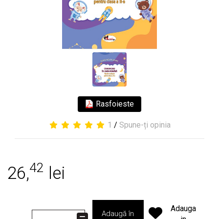
Rasfoieste
1
/
Spune-ți opinia
42
26,
lei
Adauga
Adaugă în