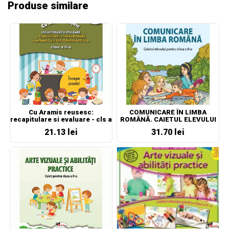
Produse similare
Cu Aramis reusesc:
COMUNICARE ÎN LIMBA
recapitulare si evaluare - cls a
ROMÂNĂ. CAIETUL ELEVULUI
II-a- CLR, MEM
PENTRU CLASA A II-A
21.13 lei
31.70 lei