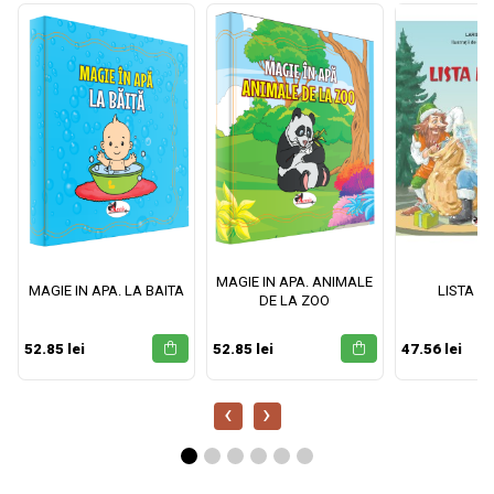
MAGIE IN APA. ANIMALE
MAGIE IN APA. LA BAITA
LISTA M
DE LA ZOO
52.85 lei
52.85 lei
47.56 lei
‹
›