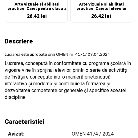
Arte vizuale si abilitati
Arte vizuale si abilitati
practice. Caiet pentru clasa a
practice. Caietul elevului
II-a
pentru clasa a II-a
26.42 lei
26.42 lei
Descriere
Lucrarea este aprobata prin OMEN nr
4171/ 09.04.2024
Lucrarea, concepută în conformitate cu programa şcolară în
vigoare vine în sprijinul elevilor, printr-o serie de activități
de învățare concepute într-o manieră prietenoasă,
interactivă și modernă și contribuie la formarea și
dezvoltarea competențelor generale și specifice acestei
discipline.
Caracteristici
Avizat:
OMEN 4174 / 2024