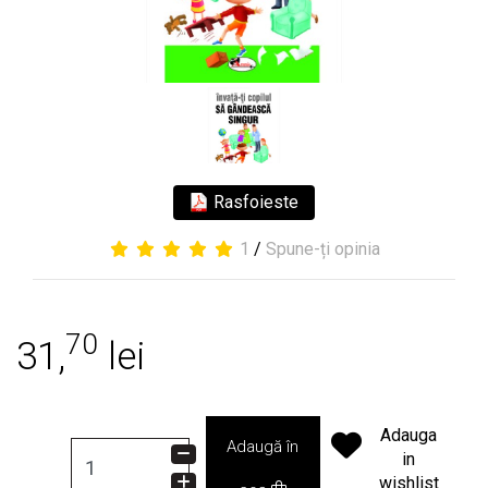
Rasfoieste
1
/
Spune-ți opinia
70
31,
lei
Adauga
Adaugă în
in
wishlist