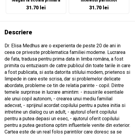
leagan la scoala primara
intelesul parintilor
31.70 lei
31.70 lei
Descriere
Dr. Elisa Medhus are o experienta de peste 20 de ani in
ceea ce priveste problematica familiei moderne. Lucrarea
de fata, tradusa pentru prima data in limba româna, a fost
primita cu entuziasm de catre publicul din toate tarile in care
a fost publicata, si asta datorita stilului modern, prietenos si
limpede in care este scrisa, dar si problemelor delicate
abordate, probleme ce tin de relatia parinte - copil. Dintre
temele surprinse in lucrare amintim: - insusirile esentiale
ale unui copil autonom, - crearea unui mediu familial
adecvat, - sprijinul acordat copilului pentru a putea initia si
intretine un dialog cu un adult, - ajutorul oferit copilului
pentru a putea depasi un esec, - ajutorul oferit copilului
pentru a putea gestiona optim influentele venite din exterior.
Cartea este de un real folos parintilor care doresc sa se