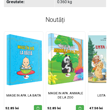
Greutate:
0.360 kg
Noutāți
MAGIE IN APA. ANIMALE
MAGIE IN APA. LA BAITA
LISTA M
DE LA ZOO
52.85 lei
52.85 lei
47.56 lei