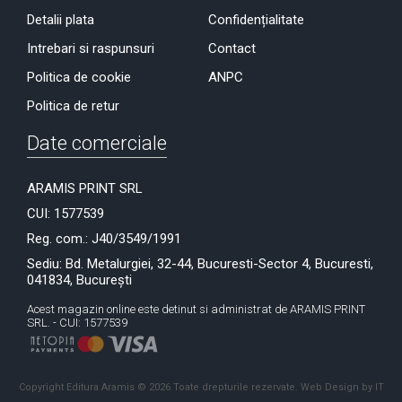
Detalii plata
Confidențialitate
Intrebari si raspunsuri
Contact
Politica de cookie
ANPC
Politica de retur
Date comerciale
ARAMIS PRINT SRL
CUI: 1577539
Reg. com.: J40/3549/1991
Sediu: Bd. Metalurgiei, 32-44, Bucuresti-Sector 4, Bucuresti,
041834, București
Acest magazin online este detinut si administrat de ARAMIS PRINT
SRL. - CUI: 1577539
Copyright Editura Aramis © 2026 Toate drepturile rezervate.
Web Design by IT