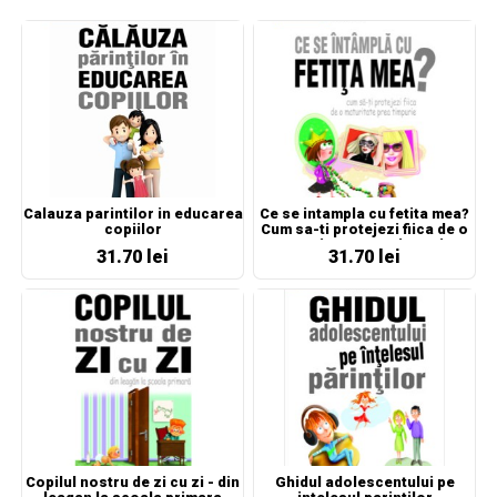
Calauza parintilor in educarea
Ce se intampla cu fetita mea?
copiilor
Cum sa-ti protejezi fiica de o
maturitate prea timpurie
31.70 lei
31.70 lei
Copilul nostru de zi cu zi - din
Ghidul adolescentului pe