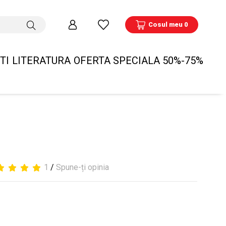
Cosul meu 0
TI
LITERATURA
OFERTA SPECIALA 50%-75%
1
/
Spune-ți opinia