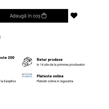
Adaugă în coș
2
este 200
Retur produse
In 14 zile de la primirea produselor
Plateste online
 la EasyBox
Platesti online in siguranta