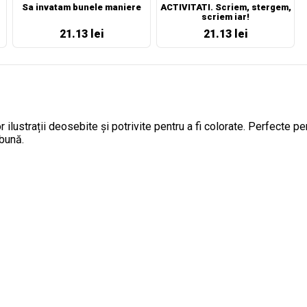
Sa invatam bunele maniere
ACTIVITATI. Scriem, stergem,
scriem iar!
21.13 lei
21.13 lei
or ilustrații deosebite și potrivite pentru a fi colorate. Perfecte p
 bună.