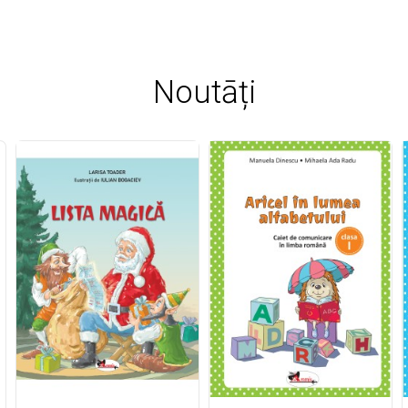
Noutāți