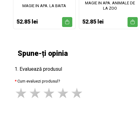
MAGIE IN APA. ANIMALE DE
II
MAGIE IN APA. LA BAITA
LA ZOO
52.85 lei
52.85 lei
Spune-ți opinia
1. Evaluează produsul
Cum evaluezi produsul?