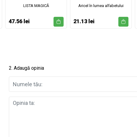
LISTA MAGICĂ
Aricel în lumea alfabetului
47.56 lei
21.13 lei
2. Adaugă opinia