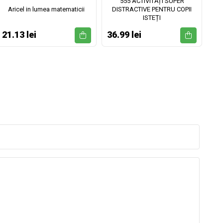
555 ACTIVITĂȚI SUPER
Aricel in lumea matematicii
DISTRACTIVE PENTRU COPII
ISTEȚI
21.13 lei
36.99 lei
52