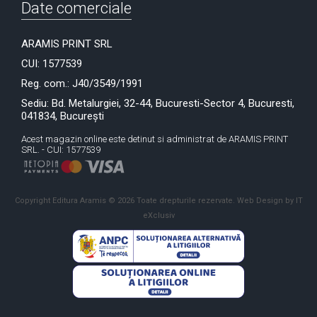
Date comerciale
ARAMIS PRINT SRL
CUI: 1577539
Reg. com.: J40/3549/1991
Sediu: Bd. Metalurgiei, 32-44, Bucuresti-Sector 4, Bucuresti,
041834, București
Acest magazin online este detinut si administrat de ARAMIS PRINT
SRL. - CUI: 1577539
Copyright Editura Aramis © 2026 Toate drepturile rezervate.
Web Design by IT
eXclusiv