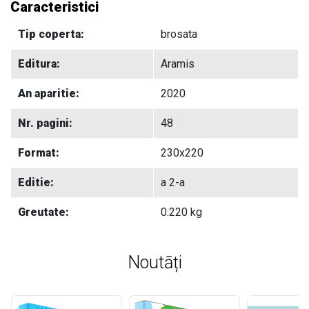
Caracteristici
Tip coperta:
brosata
Editura:
Aramis
An aparitie:
2020
Nr. pagini:
48
Format:
230x220
Editie:
a 2-a
Greutate:
0.220 kg
Noutāți