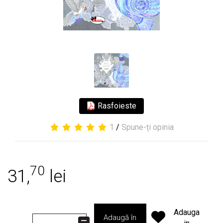
Rasfoieste
1
/
Spune-ți opinia
70
31,
lei
Adauga
Adaugă în