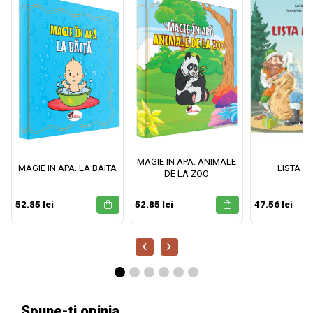
MAGIE IN APA. ANIMALE
MAGIE IN APA. LA BAITA
LISTA M
DE LA ZOO
52.85 lei
52.85 lei
47.56 lei
‹
›
Spune-ți opinia