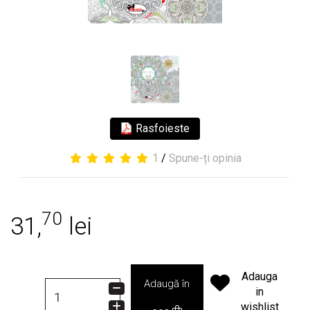
Rasfoieste
1
/
Spune-ți opinia
70
31,
lei
Adauga
Adaugă în
in
wishlist