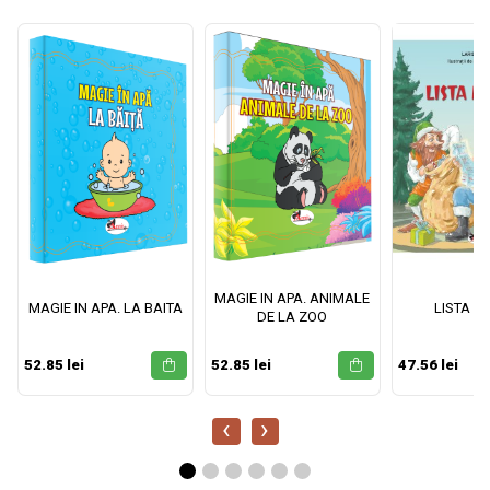
MAGIE IN APA. ANIMALE
MAGIE IN APA. LA BAITA
LISTA M
DE LA ZOO
52.85 lei
52.85 lei
47.56 lei
‹
›