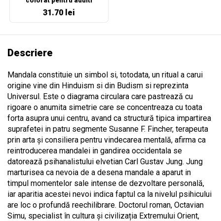
colorat pentru adulti
31.70 lei
Descriere
Mandala constituie un simbol si, totodata, un ritual a carui
origine vine din Hinduism si din Budism si reprezinta
Universul. Este o diagrama circulara care pastrează cu
rigoare o anumita simetrie care se concentreaza cu toata
forta asupra unui centru, avand ca structură tipica impartirea
suprafetei in patru segmente Susanne F. Fincher, terapeuta
prin arta și consiliera pentru vindecarea mentală, afirma ca
reintroducerea mandalei in gandirea occidentala se
datorează psihanalistului elvetian Carl Gustav Jung. Jung
marturisea ca nevoia de a desena mandale a aparut in
timpul momentelor sale intense de dezvoltare personală,
iar aparitia acestei nevoi indica faptul ca la nivelul psihicului
are loc o profundă reechilibrare. Doctorul roman, Octavian
Simu, specialist în cultura și civilizația Extremului Orient,