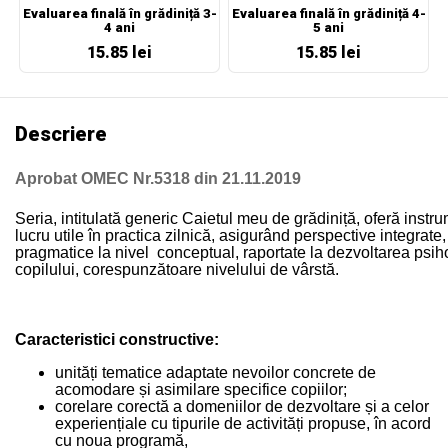
Evaluarea finală în grădiniță 3-
Evaluarea finală în grădiniță 4-
4 ani
5 ani
15.85 lei
15.85 lei
Descriere
Aprobat OMEC Nr.5318 din 21.11.2019
Seria, intitulată generic Caietul meu de grădiniță, oferă instr
lucru utile în practica zilnică, asigurând perspective integrate
pragmatice la nivel conceptual, raportate la dezvoltarea psih
copilului, corespunzătoare nivelului de vârstă.
Caracteristici constructive:
unități tematice adaptate nevoilor concrete de
acomodare și asimilare specifice copiilor;
corelare corectă a domeniilor de dezvoltare și a celor
experiențiale cu tipurile de activități propuse, în acord
cu noua programă,