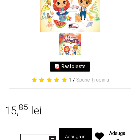
Rasfoieste
1
/
Spune-ți opinia
85
15,
lei
Adauga
Adaugă în