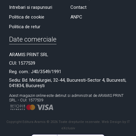
Intrebari si raspunsuri
Contact
Politica de cookie
ANPC
Politica de retur
Date comerciale
ARAMIS PRINT SRL
CUI: 1577539
Reg. com.: J40/3549/1991
Sediu: Bd. Metalurgiei, 32-44, Bucuresti-Sector 4, Bucuresti,
041834, București
Acest magazin online este detinut si administrat de ARAMIS PRINT
SRL. - CUI: 1577539
Copyright Editura Aramis © 2026 Toate drepturile rezervate.
Web Design by IT
eXclusiv