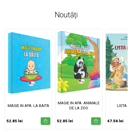
Noutāți
MAGIE IN APA. ANIMALE
MAGIE IN APA. LA BAITA
LISTA M
DE LA ZOO
52.85 lei
52.85 lei
47.56 lei