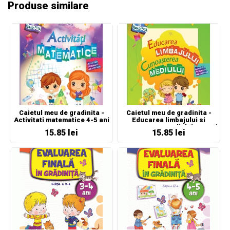
Produse similare
Caietul meu de gradinita -
Caietul meu de gradinita -
Activitati matematice 4-5 ani
Educarea limbajului si
cunoasterea mediului 3-4 ani
15.85 lei
15.85 lei