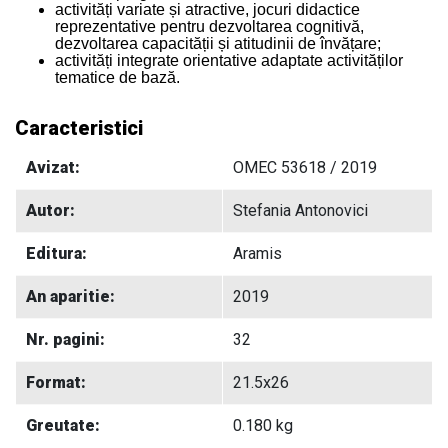
activități variate și atractive, jocuri didactice
reprezentative pentru dezvoltarea cognitivă,
dezvoltarea capacității și atitudinii de învățare;
activități integrate orientative adaptate activităților
tematice de bază.
Caracteristici
Avizat:
OMEC 53618 / 2019
Autor:
Stefania Antonovici
Editura:
Aramis
An aparitie:
2019
Nr. pagini:
32
Format:
21.5x26
Greutate:
0.180 kg