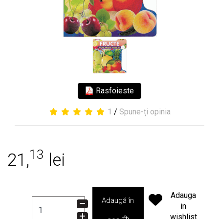
Rasfoieste
1
/
Spune-ți opinia
13
21,
lei
Adauga
Adaugă în
in
wishlist