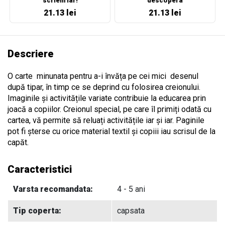
scriem iar!
descopera
21.13 lei
21.13 lei
Descriere
O carte minunata pentru a-i învăța pe cei mici desenul
după tipar, în timp ce se deprind cu folosirea creionului.
Imaginile și activitățile variate contribuie la educarea prin
joacă a copiilor. Creionul special, pe care îl primiți odată cu
cartea, vă permite să reluați activitățile iar și iar. Paginile
pot fi șterse cu orice material textil și copiii iau scrisul de la
capăt.
Caracteristici
Varsta recomandata:
4 - 5 ani
Tip coperta:
capsata