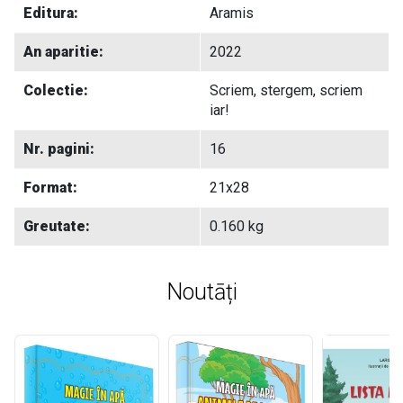
Editura:
Aramis
An aparitie:
2022
Colectie:
Scriem, stergem, scriem
iar!
Nr. pagini:
16
Format:
21x28
Greutate:
0.160 kg
Noutāți