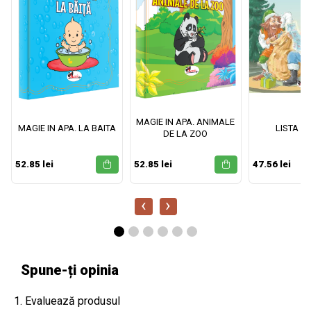
MAGIE IN APA. ANIMALE
MAGIE IN APA. LA BAITA
LISTA M
DE LA ZOO
52.85 lei
52.85 lei
47.56 lei
‹
›
Spune-ți opinia
1. Evaluează produsul