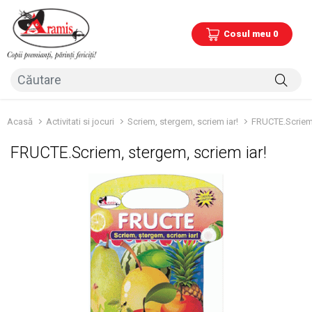
Cosul meu 0
Acasă
Activitati si jocuri
Scriem, stergem, scriem iar!
FRUCTE.Scriem,
FRUCTE.Scriem, stergem, scriem iar!