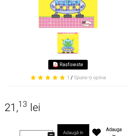
Rasfoieste
1
/
Spune-ți opinia
13
21,
lei
Adauga
Adaugă în