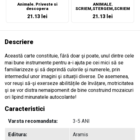
Animale. Priveste si
ANIMALE.
descopera
SCRIEM,STERGEM,SCRIEM
IAR!
21.13 lei
21.13 lei
Descriere
Această carte constituie, fără doar şi poate, unul dintre cele
mai bune instrumente pentru a-i ajuta pe cei mici să se
familiarizeze şi să deprindă culorile şi numerele, prin
intermediul unor imagini şi situații diverse. De asemenea,
vor reuşi să-şi exerseze abilitățile de învățare, motricitatea
şi se vor distra nemaipomenit de bine construind mozaicuri
ori lipind minunatele autocolante!
Caracteristici
Varsta recomandata:
3-5 ANI
Editura:
Aramis