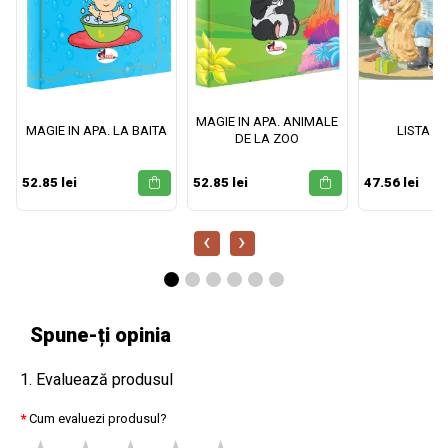
MAGIE IN APA. ANIMALE
MAGIE IN APA. LA BAITA
LISTA M
DE LA ZOO
52.85 lei
52.85 lei
47.56 lei
‹
›
Spune-ți opinia
1. Evaluează produsul
Cum evaluezi produsul?