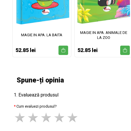
MAGIE IN APA. ANIMALE DE
II
MAGIE IN APA. LA BAITA
LA ZOO
52.85 lei
52.85 lei
Spune-ți opinia
1. Evaluează produsul
Cum evaluezi produsul?