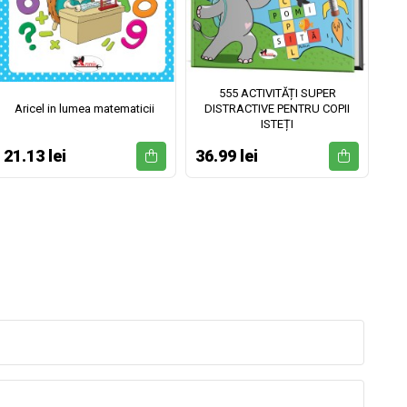
555 ACTIVITĂȚI SUPER
Aricel in lumea matematicii
DISTRACTIVE PENTRU COPII
ISTEȚI
21.13 lei
36.99 lei
52