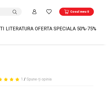
Cosul meu 0
TI
LITERATURA
OFERTA SPECIALA 50%-75%
1
/
Spune-ți opinia