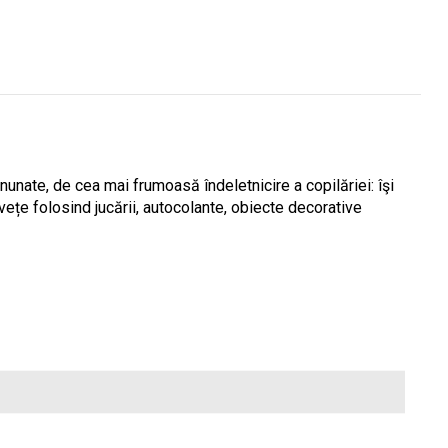
minunate, de cea mai frumoasă îndeletnicire a copilăriei: îşi
vețe folosind jucării, autocolante, obiecte decorative