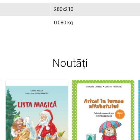
280x210
0.080 kg
Noutāți