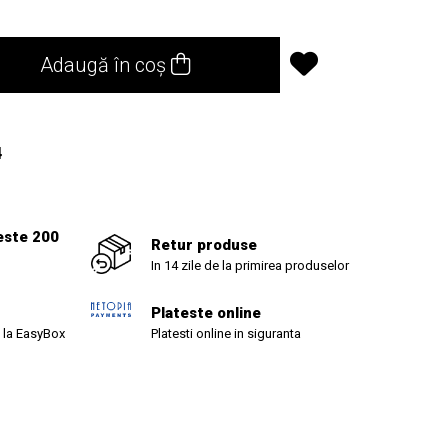
Adaugă în coș
4
este 200
Retur produse
In 14 zile de la primirea produselor
Plateste online
 la EasyBox
Platesti online in siguranta