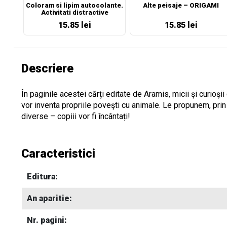
Coloram si lipim autocolante.
Alte peisaje – ORIGAMI
Activitati distractive
(portocaliu)
15.85 lei
15.85 lei
Descriere
În paginile acestei cărți editate de Aramis, micii şi curioşii
vor inventa propriile poveşti cu animale. Le propunem, prin
diverse – copiii vor fi încântați!
Caracteristici
Editura:
An aparitie:
Nr. pagini: