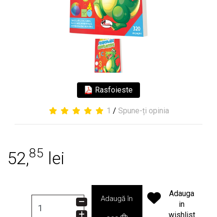
Rasfoieste
1
/
Spune-ți opinia
85
52,
lei
Adauga
Adaugă în
in
wishlist