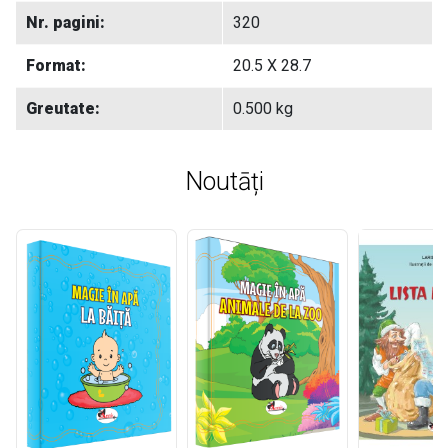
Nr. pagini:
320
Format:
20.5 X 28.7
Greutate:
0.500 kg
Noutāți