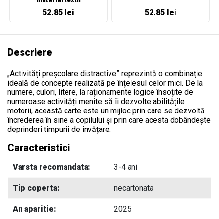
material textil
52.85 lei
52.85 lei
Descriere
„Activități preșcolare distractive” reprezintă o combinație
ideală de concepte realizată pe înțelesul celor mici. De la
numere, culori, litere, la raționamente logice însoțite de
numeroase activități menite să îi dezvolte abilitățile
motorii, această carte este un mijloc prin care se dezvoltă
încrederea în sine a copilului și prin care acesta dobândește
deprinderi timpurii de învățare.
Caracteristici
Varsta recomandata:
3-4 ani
Tip coperta:
necartonata
An aparitie:
2025