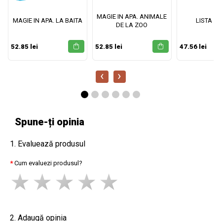
MAGIE IN APA. ANIMALE
MAGIE IN APA. LA BAITA
LISTA M
DE LA ZOO
52.85 lei
52.85 lei
47.56 lei
‹
›
Spune-ți opinia
1. Evaluează produsul
Cum evaluezi produsul?
2. Adaugă opinia