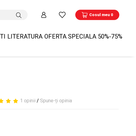
Cosul meu 0
TI
LITERATURA
OFERTA SPECIALA 50%-75%
1 opinii
/
Spune-ți opinia