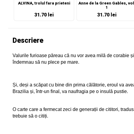
ALVINA, trolul fara prieteni
Anne de la Green Gables, vol
1
31.70 lei
31.70 lei
Descriere
Valurile furioase păreau că nu vor avea milă de corabie și-o
îndemnau să nu plece pe mare.
Și, deși a scăpat cu bine din prima călătorie, eroul va ave
Brazilia și, într-un final, va naufragia pe o insulă pustie.
O carte care a fermecat zeci de generații de cititori, tradu
trebuie să o citiți.