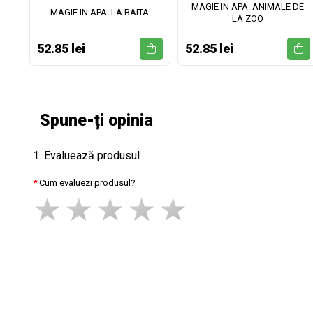
MAGIE IN APA. ANIMALE DE
II
MAGIE IN APA. LA BAITA
LA ZOO
52.85 lei
52.85 lei
Spune-ți opinia
1. Evaluează produsul
Cum evaluezi produsul?