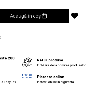
Adaugă în coș
8
este 200
Retur produse
In 14 zile de la primirea produselor
Plateste online
 la EasyBox
Platesti online in siguranta