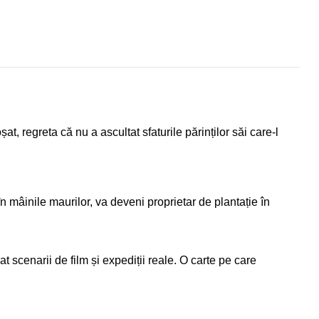
t, regreta că nu a ascultat sfaturile părinților săi care-l
n mâinile maurilor, va deveni proprietar de plantație în
t scenarii de film și expediții reale. O carte pe care