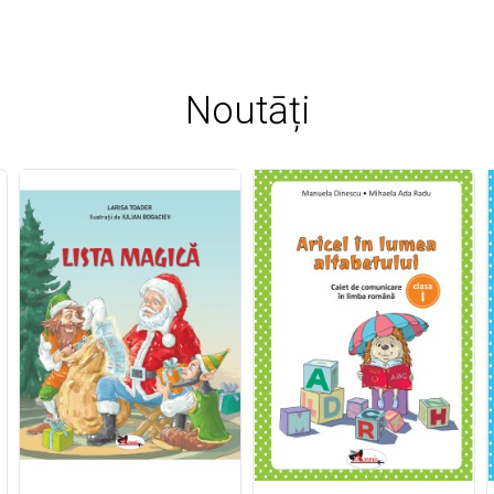
Noutāți