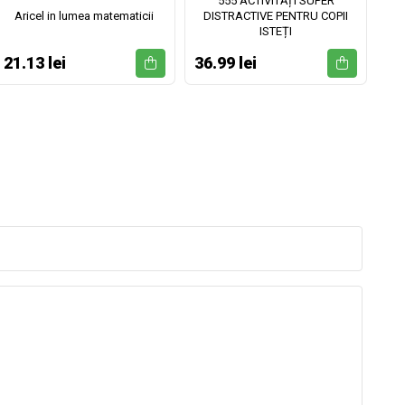
555 ACTIVITĂȚI SUPER
Aricel in lumea matematicii
DISTRACTIVE PENTRU COPII
ISTEȚI
21.13 lei
36.99 lei
52