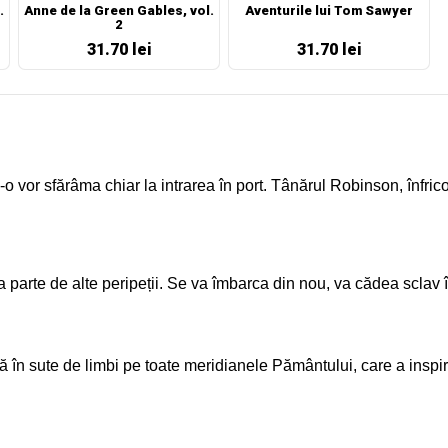
.
Anne de la Green Gables, vol.
Aventurile lui Tom Sawyer
2
31.70 lei
31.70 lei
 vor sfărâma chiar la intrarea în port. Tânărul Robinson, înfricoșa
a parte de alte peripeții. Se va îmbarca din nou, va cădea sclav î
să în sute de limbi pe toate meridianele Pământului, care a inspira