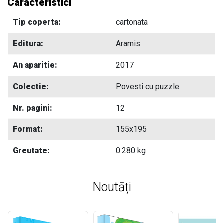
Caracteristici
Tip coperta:
cartonata
Editura:
Aramis
An aparitie:
2017
Colectie:
Povesti cu puzzle
Nr. pagini:
12
Format:
155x195
Greutate:
0.280 kg
Noutāți