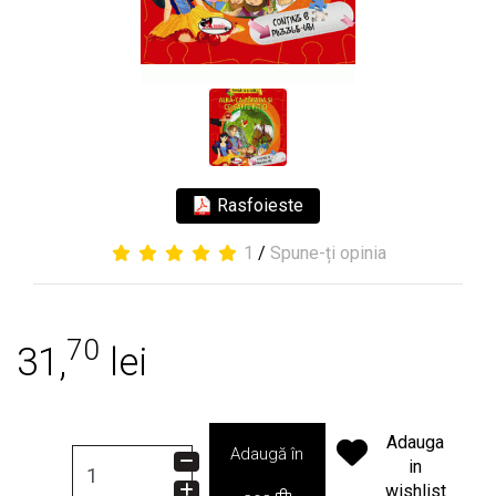
Rasfoieste
1
/
Spune-ți opinia
70
31,
lei
Adauga
Adaugă în
in
wishlist