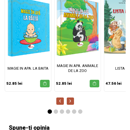
MAGIE IN APA. ANIMALE
MAGIE IN APA. LA BAITA
LISTA M
DE LA ZOO
52.85 lei
52.85 lei
47.56 lei
‹
›
Spune-ți opinia