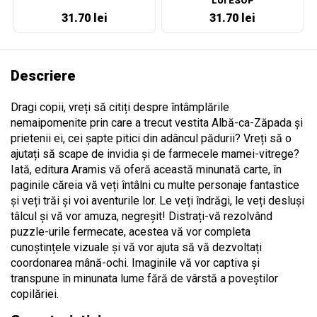
LUI ESOP
31.70 lei
31.70 lei
Descriere
Dragi copii, vreți să citiți despre întâmplările
nemaipomenite prin care a trecut vestita Albă-ca-Zăpada și
prietenii ei, cei șapte pitici din adâncul pădurii? Vreți să o
ajutați să scape de invidia și de farmecele mamei-vitrege?
Iată, editura Aramis vă oferă această minunată carte, în
paginile căreia vă veți întâlni cu multe personaje fantastice
și veți trăi și voi aventurile lor. Le veți îndrăgi, le veți desluși
tâlcul și vă vor amuza, negreșit! Distrați-vă rezolvând
puzzle-urile fermecate, acestea vă vor completa
cunoștințele vizuale și vă vor ajuta să vă dezvoltați
coordonarea mână-ochi. Imaginile vă vor captiva și
transpune în minunata lume fără de vârstă a poveștilor
copilăriei.