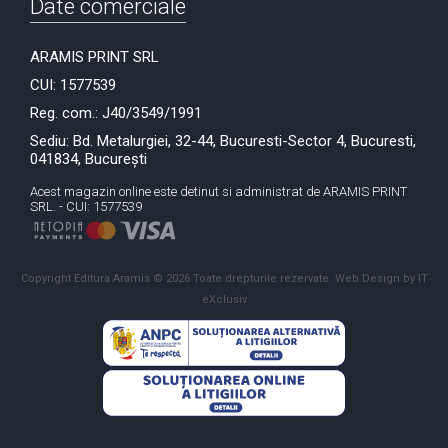
Date comerciale
ARAMIS PRINT SRL
CUI: 1577539
Reg. com.: J40/3549/1991
Sediu: Bd. Metalurgiei, 32-44, Bucuresti-Sector 4, Bucuresti,
041834, București
Acest magazin online este detinut si administrat de ARAMIS PRINT
SRL. - CUI: 1577539
Copyright Editura Aramis © 2026 Toate drepturile rezervate.
Web Design by IT
eXclusiv