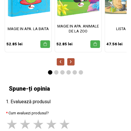
MAGIE IN APA. ANIMALE
MAGIE IN APA. LA BAITA
LISTA M
DE LA ZOO
52.85 lei
52.85 lei
47.56 lei
‹
›
Spune-ți opinia
1. Evaluează produsul
Cum evaluezi produsul?