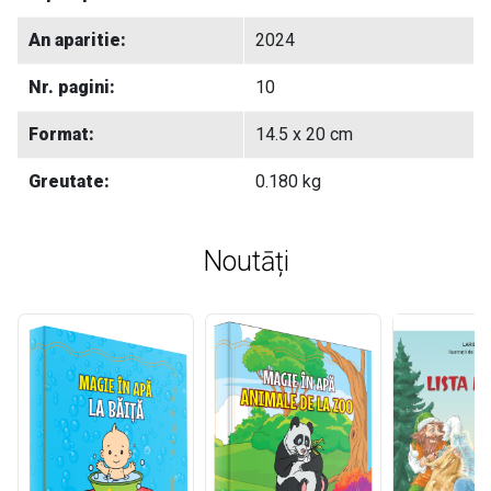
An aparitie:
2024
Nr. pagini:
10
Format:
14.5 x 20 cm
Greutate:
0.180 kg
Noutāți