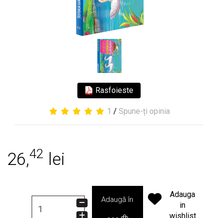
Rasfoieste
1
/
Spune-ți opinia
42
26,
lei
Adauga
Adaugă în
in
wishlist