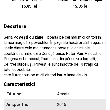
cu litere mari de tipar!
citesc cu litere mari de tipar!
15.85 lei
15.85 lei
Descriere
Seria
Povești cu zâne
îi poartă pe cei mai mici cititori în
lumea magică a poveștilor. În paginile fiecărei cărți regăsim
unele dintre cele mai frumoase povești clasice ale
copilăriei, printre care Cenușăreasa, Peter Pan, Pinocchio,
Prințesa și broscoiul, Frumoasa din pădurea adormită,
Cei trei purceluși. Poveștile sunt însoțite de ilustrații cu
totul deosebite,
care îi transpun pe micii cititori într-o lume de vis
Caracteristici
Editura:
Aramis
An aparitie:
2016