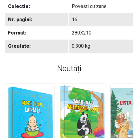
Colectie:
Povesti cu zane
Nr. pagini:
16
Format:
280X210
Greutate:
0.300 kg
Noutāți