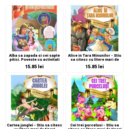
Alba ca zapada si cei sapte
Alice in Tara Minunilor - Stiu
pitici. Poveste cu activitati
sa citesc cu litere mari de
tipar!
15.85 lei
15.85 lei
Cartea junglei - Stiu sa citesc
Cei trei purcelusi - Stiu sa