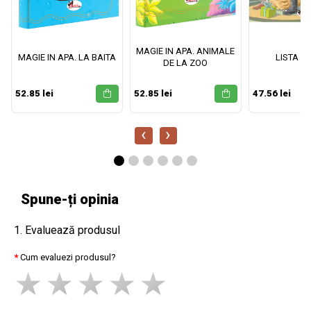
MAGIE IN APA. ANIMALE
MAGIE IN APA. LA BAITA
LISTA M
DE LA ZOO
52.85 lei
52.85 lei
47.56 lei
‹
›
Spune-ți opinia
1. Evaluează produsul
Cum evaluezi produsul?