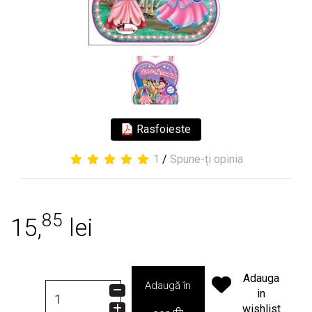
Rasfoieste
1
/
Spune-ți opinia
85
15,
lei
Adauga
Adaugă în
in
wishlist