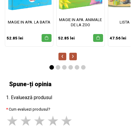
MAGIE IN APA. ANIMALE
MAGIE IN APA. LA BAITA
LISTA M
DE LA ZOO
52.85 lei
52.85 lei
47.56 lei
‹
›
Spune-ți opinia
1. Evaluează produsul
Cum evaluezi produsul?