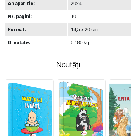
An aparitie:
2024
Nr. pagini:
10
Format:
14,5 x 20 cm
Greutate:
0.180 kg
Noutāți