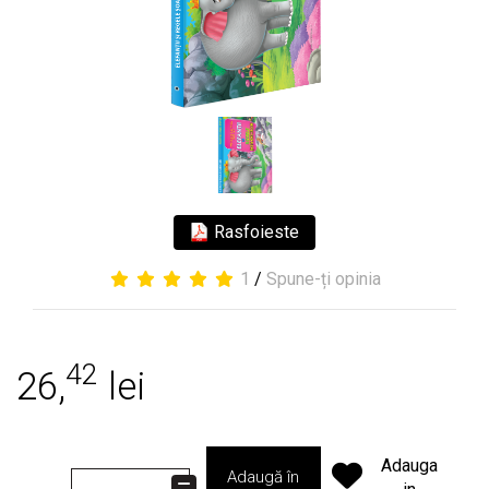
Rasfoieste
1
/
Spune-ți opinia
42
26,
lei
Adauga
Adaugă în