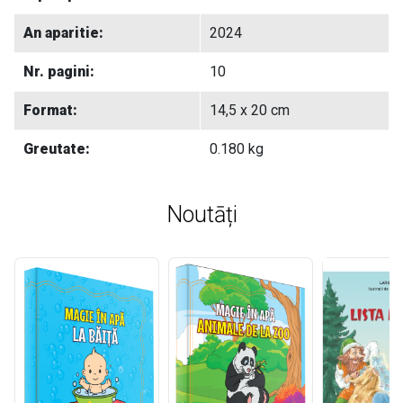
An aparitie:
2024
Nr. pagini:
10
Format:
14,5 x 20 cm
Greutate:
0.180 kg
Noutāți