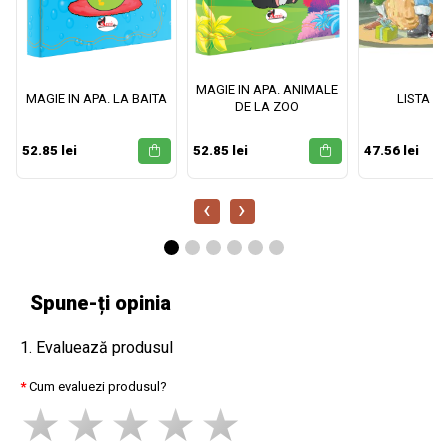
MAGIE IN APA. ANIMALE
MAGIE IN APA. LA BAITA
LISTA M
DE LA ZOO
52.85 lei
52.85 lei
47.56 lei
‹
›
Spune-ți opinia
1. Evaluează produsul
Cum evaluezi produsul?