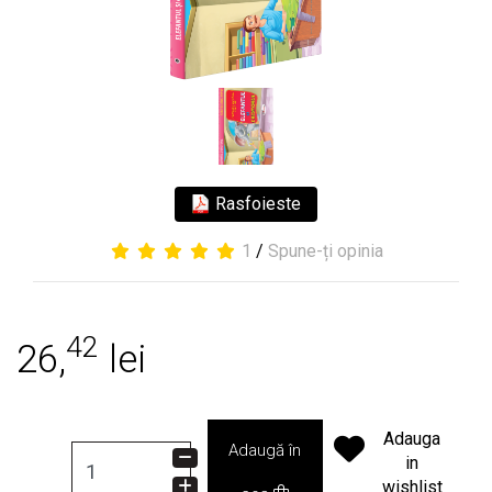
Rasfoieste
1
/
Spune-ți opinia
42
26,
lei
Adauga
Adaugă în
in
wishlist