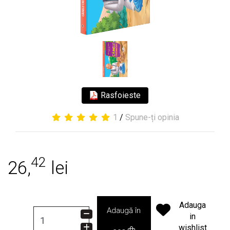
Rasfoieste
1
/
Spune-ți opinia
42
26,
lei
Adauga
Adaugă în
in
wishlist