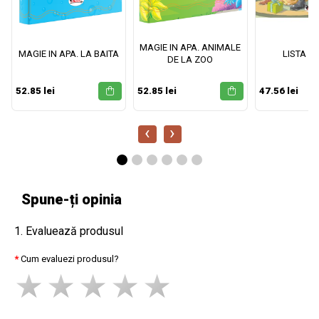
MAGIE IN APA. ANIMALE
MAGIE IN APA. LA BAITA
LISTA M
DE LA ZOO
52.85 lei
52.85 lei
47.56 lei
‹
›
Spune-ți opinia
1. Evaluează produsul
Cum evaluezi produsul?