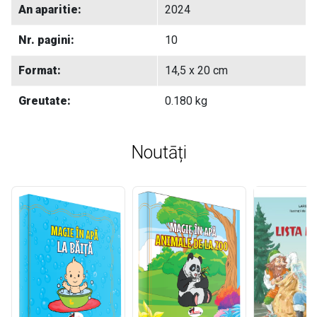
An aparitie:
2024
Nr. pagini:
10
Format:
14,5 x 20 cm
Greutate:
0.180 kg
Noutāți