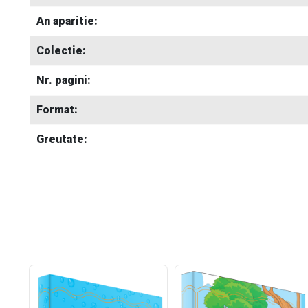
An aparitie:
Colectie:
Nr. pagini:
Format:
Greutate: