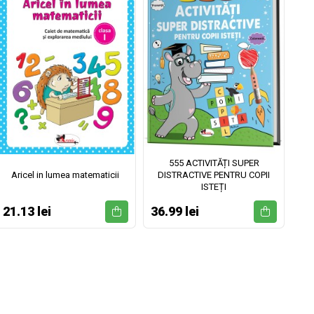
555 ACTIVITĂȚI SUPER
Aricel in lumea matematicii
DISTRACTIVE PENTRU COPII
ISTEȚI
21.13 lei
36.99 lei
52