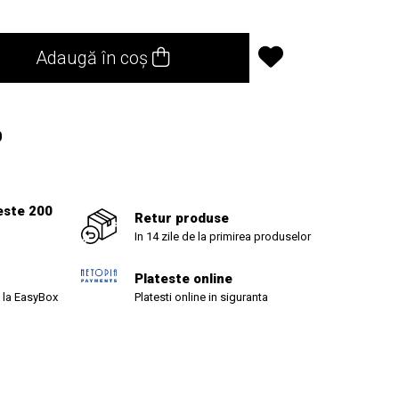
Adaugă în coș
0
este 200
Retur produse
In 14 zile de la primirea produselor
Plateste online
 la EasyBox
Platesti online in siguranta