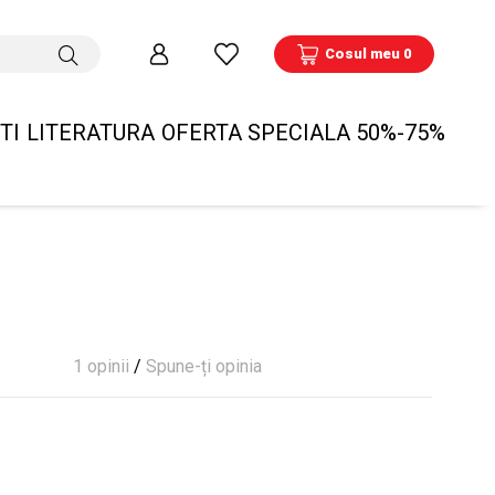
Cosul meu 0
TI
LITERATURA
OFERTA SPECIALA 50%-75%
1 opinii
/
Spune-ți opinia