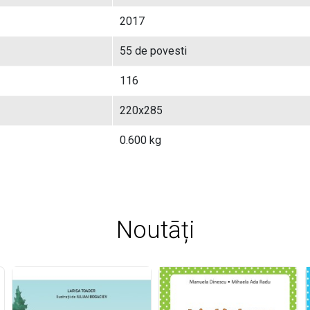
2017
55 de povesti
116
220x285
0.600 kg
Noutāți