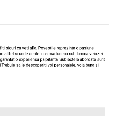
i fiti siguri ca veti afla. Povestile reprezinta o pasiune
eori altfel si unde serile inca mai luneca sub lumina veiozei
mod garantat o experiensa palpitanta. Subiectele abordate sunt
ui.Trebuie sa le descoperiti voi personajele, voia buna si