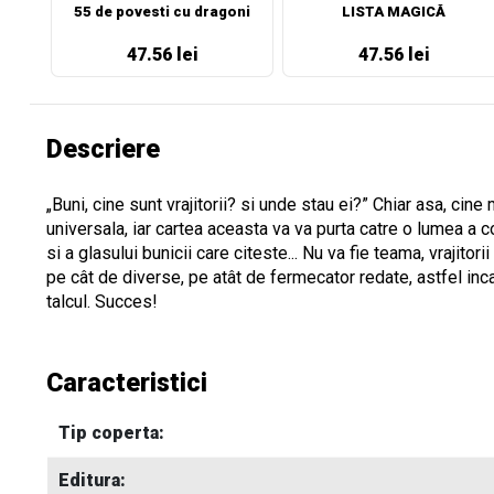
55 de povesti cu dragoni
LISTA MAGICĂ
47.56 lei
47.56 lei
Descriere
„Buni, cine sunt vrajitorii? si unde stau ei?” Chiar asa, cine m
universala, iar cartea aceasta va va purta catre o lumea a co
si a glasului bunicii care citeste... Nu va fie teama, vrajit
pe cât de diverse, pe atât de fermecator redate, astfel inca
talcul. Succes!
Caracteristici
Tip coperta:
Editura: