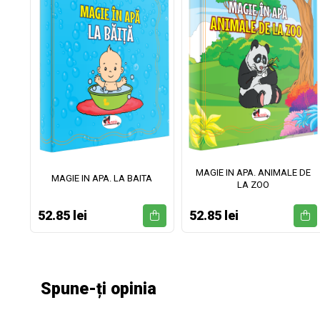
MAGIE IN APA. ANIMALE DE
II
MAGIE IN APA. LA BAITA
LA ZOO
52.85 lei
52.85 lei
Spune-ți opinia