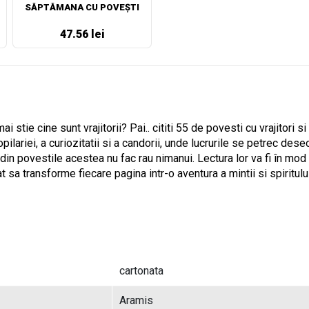
SĂPTĂMANA CU POVEȘTI
47.56 lei
ai stie cine sunt vrajitorii? Pai.. cititi 55 de povesti cu vrajitori s
pilariei, a curiozitatii si a candorii, unde lucrurile se petrec des
orii din povestile acestea nu fac rau nimanui. Lectura lor va fi în 
t sa transforme fiecare pagina intr-o aventura a mintii si spiritul
cartonata
Aramis