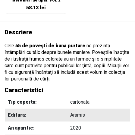
litere mari de tipar. Vol. 2
58.13 lei
Descriere
Cele
55 de poveşti de bună purtare
ne prezintă
întâmplări cu tâlc despre bunele maniere. Poveştile însoţite
de ilustraţii frumos colorate au un farmec şi o simplitate
care sunt potrivite pentru publicul lor ţintă, copiii. Micuții vor
fi cu siguranţă încântaţi să includă acest volum în colecţia
lor personală de cărţi.
Caracteristici
Tip coperta:
cartonata
Editura:
Aramis
An aparitie:
2020