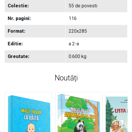
Colectie:
55 de povesti
Nr. pagini:
116
Format:
220x285
Editie:
a 2-a
Greutate:
0.600 kg
Noutāți