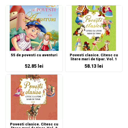
55 de povesti cu aventuri
Povesti clasice. Citesc cu
litere mari de tipar. Vol. 1
52.85 lei
58.13 lei
Povesti clasice. Citesc cu