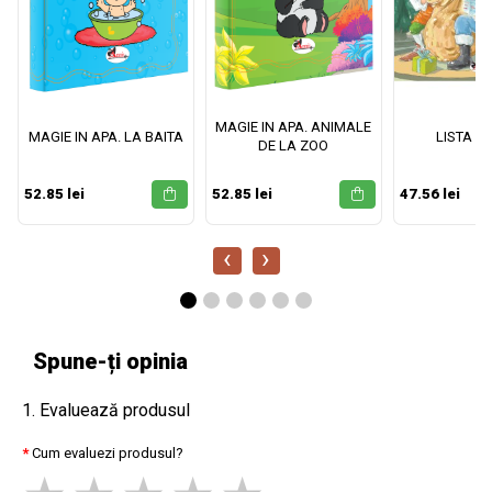
MAGIE IN APA. ANIMALE
MAGIE IN APA. LA BAITA
LISTA M
DE LA ZOO
52.85 lei
52.85 lei
47.56 lei
‹
›
Spune-ți opinia
1. Evaluează produsul
Cum evaluezi produsul?