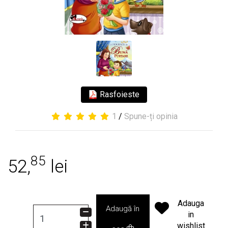
Rasfoieste
1
/
Spune-ți opinia
85
52,
lei
Adauga
Adaugă în
in
wishlist