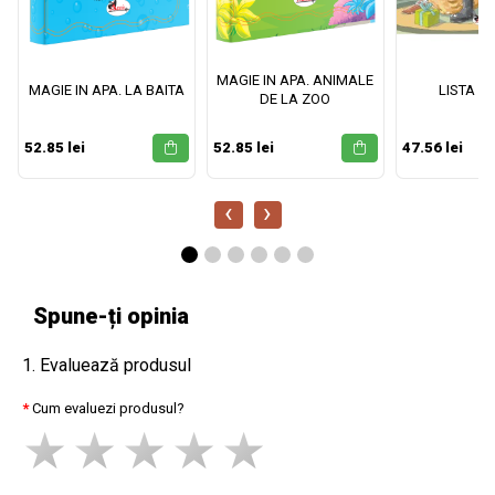
MAGIE IN APA. ANIMALE
MAGIE IN APA. LA BAITA
LISTA M
DE LA ZOO
52.85 lei
52.85 lei
47.56 lei
‹
›
Spune-ți opinia
1. Evaluează produsul
Cum evaluezi produsul?