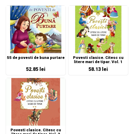
55 de povesti de buna purtare
Povesti clasice. Citesc cu
litere mari de tipar. Vol. 1
52.85 lei
58.13 lei
Povesti clasice. Citesc cu