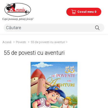
Cosul meu 0
Acasă
Povesti
55 de povesti cu aventuri
55 de povesti cu aventuri