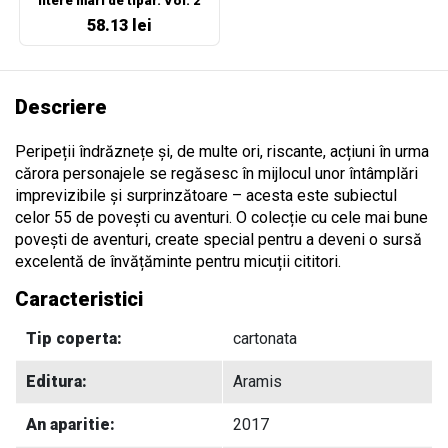
litere mari de tipar. Vol. 2
58.13 lei
Descriere
Peripeții îndrăznețe și, de multe ori, riscante, acțiuni în urma
cărora personajele se regăsesc în mijlocul unor întâmplări
imprevizibile și surprinzătoare – acesta este subiectul
celor 55 de povești cu aventuri. O colecție cu cele mai bune
povești de aventuri, create special pentru a deveni o sursă
excelentă de învățăminte pentru micuții cititori.
Caracteristici
Tip coperta:
cartonata
Editura:
Aramis
An aparitie:
2017