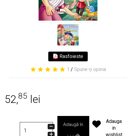
Rasfoieste
1
/
Spune-ți opinia
85
52,
lei
Adauga
Adaugă în
in
wishlist