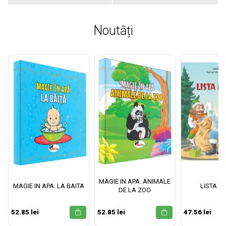
Noutāți
MAGIE IN APA. ANIMALE
MAGIE IN APA. LA BAITA
LISTA M
DE LA ZOO
52.85 lei
52.85 lei
47.56 lei