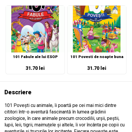
101 Fabule ale lui ESOP
101 Povesti de noapte buna
31.70 lei
31.70 lei
Descriere
101 Povești cu animale, îi poartă pe cei mai mici dintre
cititori într-o aventură fascinantă în lumea grădinii
zoologice, în care animale precum crocodilii, urșii, peștii,
lupii, leii, tigrii, maimuțele și altele, îi vor încânta pe copii cu
aventurile și trucurile lor incitante. Fiecare poveste este