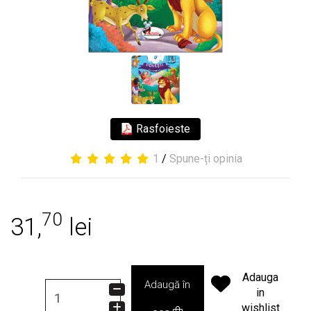
Rasfoieste
1
/
Spune-ți opinia
70
31,
lei
Adauga
Adaugă în
in
wishlist