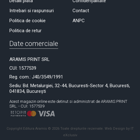
Detalii plata
Confidențialitate
Intrebari si raspunsuri
Contact
Politica de cookie
ANPC
Politica de retur
Date comerciale
ARAMIS PRINT SRL
CUI: 1577539
Reg. com.: J40/3549/1991
Sediu: Bd. Metalurgiei, 32-44, Bucuresti-Sector 4, Bucuresti,
041834, București
Acest magazin online este detinut si administrat de ARAMIS PRINT
SRL. - CUI: 1577539
Copyright Editura Aramis © 2026 Toate drepturile rezervate.
Web Design by IT
eXclusiv